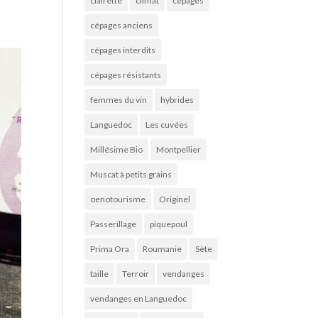
clairette
climat
cépages
cépages anciens
cépages interdits
cépages résistants
femmes du vin
hybrides
Languedoc
Les cuvées
Millésime Bio
Montpellier
Muscat à petits grains
oenotourisme
Originel
Passerillage
piquepoul
Prima Ora
Roumanie
Sète
taille
Terroir
vendanges
vendanges en Languedoc