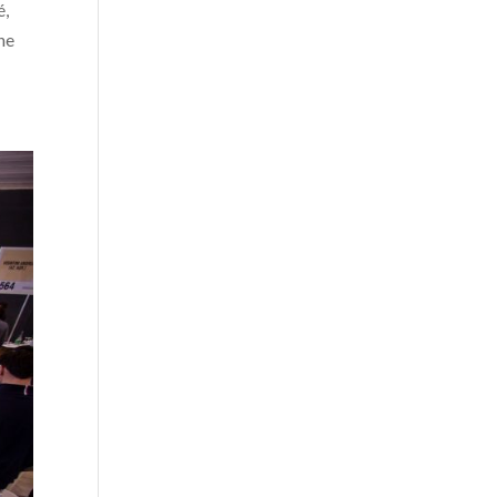
é,
ne