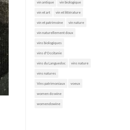
vin antique
vin biologique
vin et art
vin et littérature
vin et patrimoine
vin nature
vin naturellement doux
vins biologiques
vins d'Occitanie
vins du Languedoc
vins nature
vins natures
Vins patrimoniaux
voeux
women do wine
womendowine