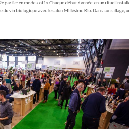
e partie: en mode « off » Chaque début d’année, en un rituel install
 du vin biologique avec le salon Millésime Bio. Dans son sillage, u