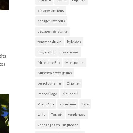
clairette
climat
cépages
cépages anciens
cépages interdits
cépages résistants
femmes du vin
hybrides
Languedoc
Les cuvées
tits
Millésime Bio
Montpellier
ges
Muscat à petits grains
oenotourisme
Originel
Passerillage
piquepoul
Prima Ora
Roumanie
Sète
taille
Terroir
vendanges
vendanges en Languedoc