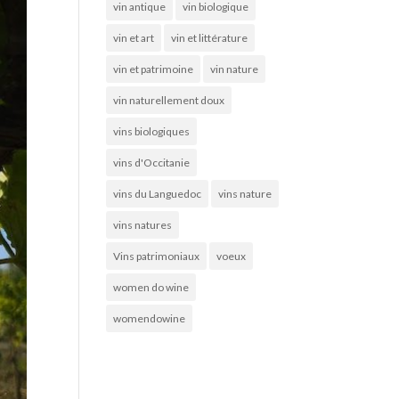
vin antique
vin biologique
vin et art
vin et littérature
vin et patrimoine
vin nature
vin naturellement doux
vins biologiques
vins d'Occitanie
vins du Languedoc
vins nature
vins natures
Vins patrimoniaux
voeux
women do wine
womendowine