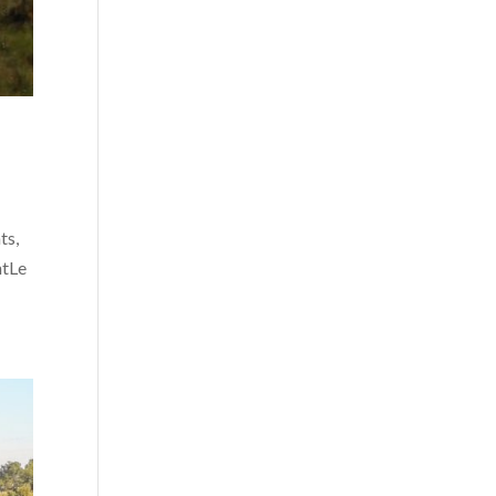
ts,
ntLe