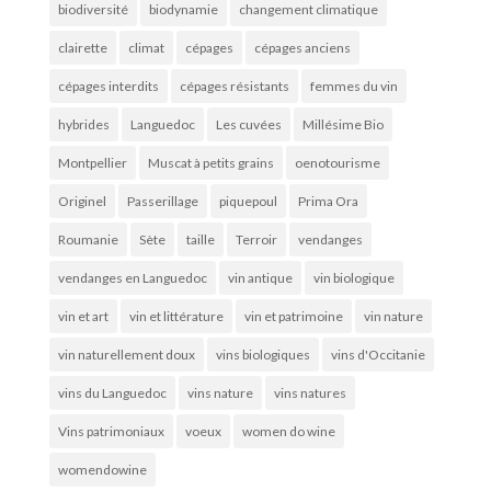
biodiversité
biodynamie
changement climatique
clairette
climat
cépages
cépages anciens
cépages interdits
cépages résistants
femmes du vin
hybrides
Languedoc
Les cuvées
Millésime Bio
Montpellier
Muscat à petits grains
oenotourisme
Originel
Passerillage
piquepoul
Prima Ora
Roumanie
Sète
taille
Terroir
vendanges
vendanges en Languedoc
vin antique
vin biologique
vin et art
vin et littérature
vin et patrimoine
vin nature
vin naturellement doux
vins biologiques
vins d'Occitanie
vins du Languedoc
vins nature
vins natures
Vins patrimoniaux
voeux
women do wine
womendowine