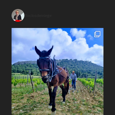
floclosdemiege