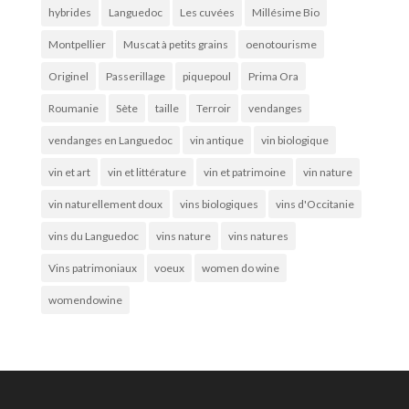
hybrides
Languedoc
Les cuvées
Millésime Bio
Montpellier
Muscat à petits grains
oenotourisme
Originel
Passerillage
piquepoul
Prima Ora
Roumanie
Sète
taille
Terroir
vendanges
vendanges en Languedoc
vin antique
vin biologique
vin et art
vin et littérature
vin et patrimoine
vin nature
vin naturellement doux
vins biologiques
vins d'Occitanie
vins du Languedoc
vins nature
vins natures
Vins patrimoniaux
voeux
women do wine
womendowine