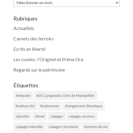
Archives
Rubriques
Actualités
Carnets des terroirs
Ecrits en liberté
Les cuvées: l'Originel et Prima Ora
Regards sur le patrimoine
Étiquettes
Antiquité
AOC Languedoc Grés de Montpellier
biodiversité
biodynamie
changement climatique
clairette
climat
cépages
cépages anciens
cépages interdits
cépages résistants
femmes du vin