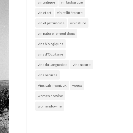
vin antique
vin biologique
vin et art
vin et littérature
vin et patrimoine
vin nature
vin naturellement doux
vins biologiques
vins d'Occitanie
vins du Languedoc
vins nature
vins natures
Vins patrimoniaux
voeux
women do wine
womendowine