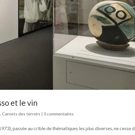
so et le vin
s
,
Carnets des terroirs
|
0 commentaires
73), passée au crible de thématiques les plus diverses, ne cesse d