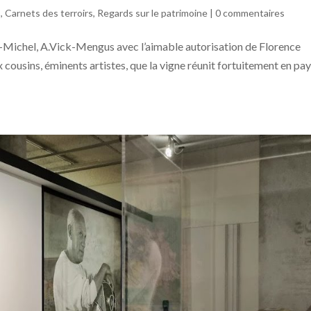
s
,
Carnets des terroirs
,
Regards sur le patrimoine
|
0 commentaires
ichel, A.Vick-Mengus avec l’aimable autorisation de Florence
 cousins, éminents artistes, que la vigne réunit fortuitement en pa