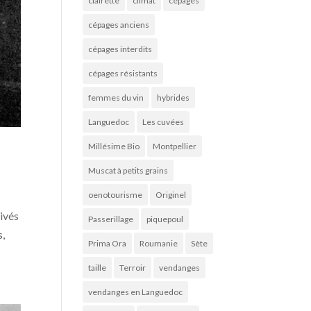
clairette
climat
cépages
cépages anciens
cépages interdits
cépages résistants
femmes du vin
hybrides
Languedoc
Les cuvées
Millésime Bio
Montpellier
Muscat à petits grains
oenotourisme
Originel
ivés
Passerillage
piquepoul
s,
Prima Ora
Roumanie
Sète
taille
Terroir
vendanges
vendanges en Languedoc