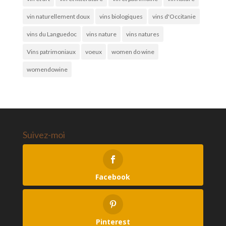
vin naturellement doux
vins biologiques
vins d'Occitanie
vins du Languedoc
vins nature
vins natures
Vins patrimoniaux
voeux
women do wine
womendowine
Suivez-moi
Facebook
Pinterest