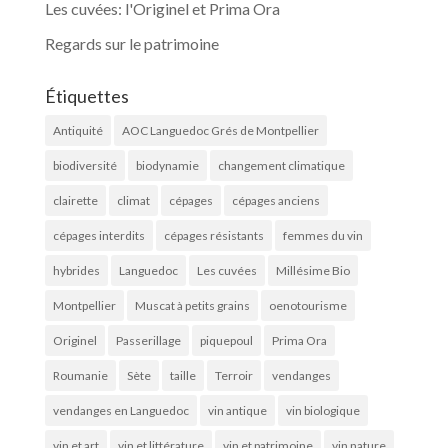
Les cuvées: l'Originel et Prima Ora
Regards sur le patrimoine
Étiquettes
Antiquité
AOC Languedoc Grés de Montpellier
biodiversité
biodynamie
changement climatique
clairette
climat
cépages
cépages anciens
cépages interdits
cépages résistants
femmes du vin
hybrides
Languedoc
Les cuvées
Millésime Bio
Montpellier
Muscat à petits grains
oenotourisme
Originel
Passerillage
piquepoul
Prima Ora
Roumanie
Sète
taille
Terroir
vendanges
vendanges en Languedoc
vin antique
vin biologique
vin et art
vin et littérature
vin et patrimoine
vin nature