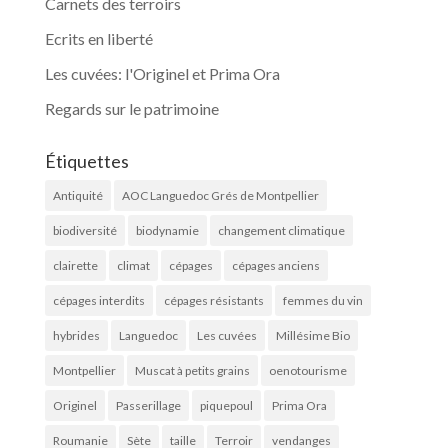
Carnets des terroirs
Ecrits en liberté
Les cuvées: l'Originel et Prima Ora
Regards sur le patrimoine
Étiquettes
Antiquité
AOC Languedoc Grés de Montpellier
biodiversité
biodynamie
changement climatique
clairette
climat
cépages
cépages anciens
cépages interdits
cépages résistants
femmes du vin
hybrides
Languedoc
Les cuvées
Millésime Bio
Montpellier
Muscat à petits grains
oenotourisme
Originel
Passerillage
piquepoul
Prima Ora
Roumanie
Sète
taille
Terroir
vendanges