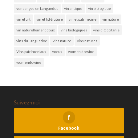
vendanges en Languedoc
vin antique
vin biologique
vin et art
vin et littérature
vin et patrimoine
vin nature
vin naturellement doux
vins biologiques
vins d'Occitanie
vins du Languedoc
vins nature
vins natures
Vins patrimoniaux
voeux
women do wine
womendowine
Suivez-moi
Facebook