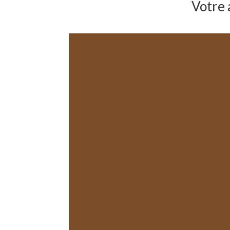
Votre 
L’ouvrage de Florence
cherchent à partage
après une vie de Vigne
la