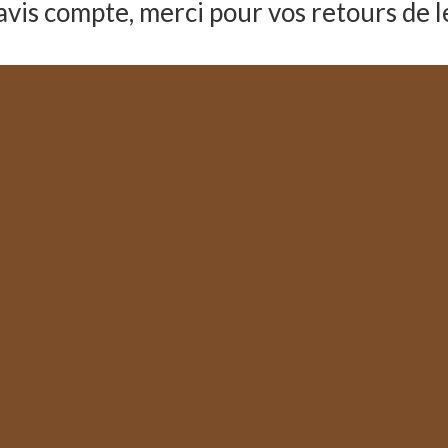
avis compte, merci pour vos retours de l
François Saïas, co-éditeur de Génération Vignerons
 Monferran s’inscrit dans cette lignée d’écrivaines profe
r leur passion et leur vision : je pense à Laure Gasparotto r
ronne. Et ce n’est pas par hasard si elle figure parmi les 
 différence dans les vignes de France de Sandrine Goeyvaer
(mai 2024)
Lien vers l'article