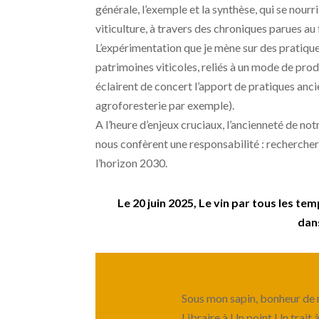
générale, l’exemple et la synthèse, qui se nourr
viticulture, à travers des chroniques parues au 
L’expérimentation que je mène sur des pratiqu
patrimoines viticoles, reliés à un mode de pr
éclairent de concert l’apport de pratiques anc
agroforesterie par exemple).
A l’heure d’enjeux cruciaux, l’ancienneté de notr
nous confèrent une responsabilité : rechercher 
l’horizon 2030.
Le 20 juin 2025, Le vin par tous les 
dans
Sous mon sapin, bonheur de r
Libraire à Un point Un trait 