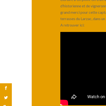
d’historienne et de vigneron
grand merci pour cette capta
terrasses du Larzac, dans un
A retrouver ici: