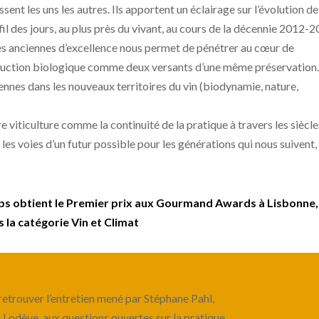
issent les uns les autres. Ils apportent un éclairage sur l’évolution de
fil des jours, au plus près du vivant, au cours de la décennie 2012-
es anciennes d’excellence nous permet de pénétrer au cœur de
oduction biologique comme deux versants d’une même préservation.
iennes dans les nouveaux territoires du vin (biodynamie, nature,
e viticulture comme la continuité de la pratique à travers les siècl
les voies d’un futur possible pour les générations qui nous suivent, 
temps obtient le Premier prix aux Gourmand Awards à Lisbonne,
 la catégorie Vin et Climat
etrouver l’entretien mené par Stéphane Pahl,
à Lodève, aux questions ouvertes sur la pratique