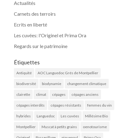
Actualités
Carnets des terroirs
Ecrits en liberté
Les cuvées: l'Originel et Prima Ora
Regards sur le patrimoine
Étiquettes
Antiquité
AOC Languedoc Grés de Montpellier
biodiversité
biodynamie
changement climatique
clairette
climat
cépages
cépages anciens
cépages interdits
cépages résistants
femmes du vin
hybrides
Languedoc
Les cuvées
Millésime Bio
Montpellier
Muscat à petits grains
oenotourisme
Originel
Passerillage
piquepoul
Prima Ora