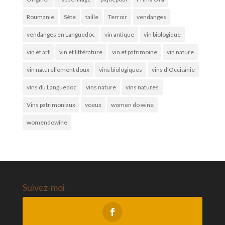
Roumanie
Sète
taille
Terroir
vendanges
vendanges en Languedoc
vin antique
vin biologique
vin et art
vin et littérature
vin et patrimoine
vin nature
vin naturellement doux
vins biologiques
vins d'Occitanie
vins du Languedoc
vins nature
vins natures
Vins patrimoniaux
voeux
women do wine
womendowine
Suivez-moi