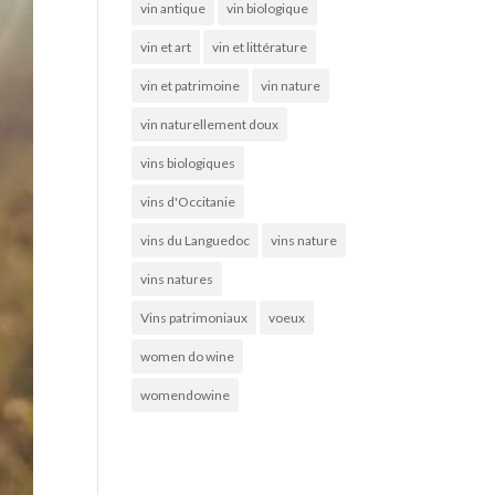
vin antique
vin biologique
vin et art
vin et littérature
vin et patrimoine
vin nature
vin naturellement doux
vins biologiques
vins d'Occitanie
vins du Languedoc
vins nature
vins natures
Vins patrimoniaux
voeux
women do wine
womendowine