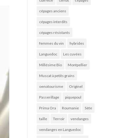
clairette
climat
cépages
cépages anciens
cépages interdits
cépages résistants
femmes du vin
hybrides
Languedoc
Les cuvées
Millésime Bio
Montpellier
Muscat à petits grains
oenotourisme
Originel
Passerillage
piquepoul
Prima Ora
Roumanie
Sète
taille
Terroir
vendanges
vendanges en Languedoc