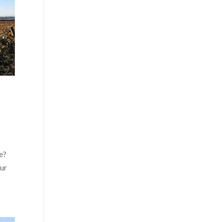
re?
our