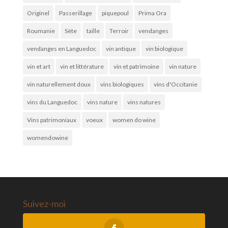
Originel
Passerillage
piquepoul
Prima Ora
Roumanie
Sète
taille
Terroir
vendanges
vendanges en Languedoc
vin antique
vin biologique
vin et art
vin et littérature
vin et patrimoine
vin nature
vin naturellement doux
vins biologiques
vins d'Occitanie
vins du Languedoc
vins nature
vins natures
Vins patrimoniaux
voeux
women do wine
womendowine
Suivez-moi