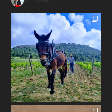
floclosdemiege