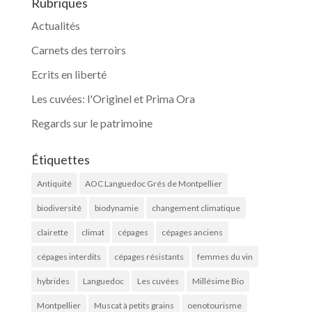
Rubriques
Actualités
Carnets des terroirs
Ecrits en liberté
Les cuvées: l'Originel et Prima Ora
Regards sur le patrimoine
Étiquettes
Antiquité
AOC Languedoc Grés de Montpellier
biodiversité
biodynamie
changement climatique
clairette
climat
cépages
cépages anciens
cépages interdits
cépages résistants
femmes du vin
hybrides
Languedoc
Les cuvées
Millésime Bio
Montpellier
Muscat à petits grains
oenotourisme