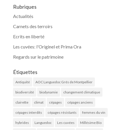
Rubriques
Actualités
Carnets des terroirs
Ecrits en liberté
Les cuvées: l'Originel et Prima Ora
Regards sur le patrimoine
Étiquettes
Antiquité
AOC Languedoc Grés de Montpellier
biodiversité
biodynamie
changement climatique
clairette
climat
cépages
cépages anciens
cépages interdits
cépages résistants
femmes du vin
hybrides
Languedoc
Les cuvées
Millésime Bio