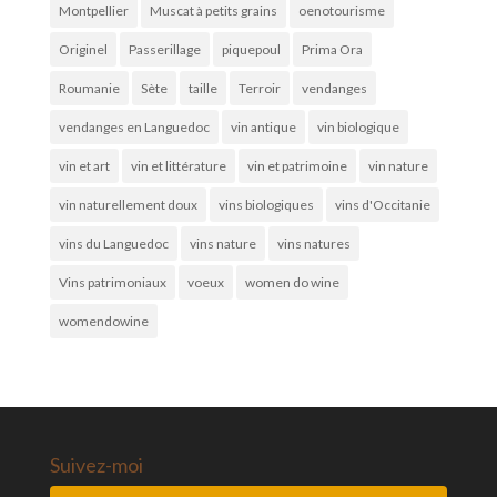
Montpellier
Muscat à petits grains
oenotourisme
Originel
Passerillage
piquepoul
Prima Ora
Roumanie
Sète
taille
Terroir
vendanges
vendanges en Languedoc
vin antique
vin biologique
vin et art
vin et littérature
vin et patrimoine
vin nature
vin naturellement doux
vins biologiques
vins d'Occitanie
vins du Languedoc
vins nature
vins natures
Vins patrimoniaux
voeux
women do wine
womendowine
Suivez-moi