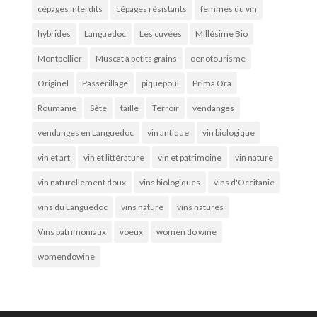
cépages interdits
cépages résistants
femmes du vin
hybrides
Languedoc
Les cuvées
Millésime Bio
Montpellier
Muscat à petits grains
oenotourisme
Originel
Passerillage
piquepoul
Prima Ora
Roumanie
Sète
taille
Terroir
vendanges
vendanges en Languedoc
vin antique
vin biologique
vin et art
vin et littérature
vin et patrimoine
vin nature
vin naturellement doux
vins biologiques
vins d'Occitanie
vins du Languedoc
vins nature
vins natures
Vins patrimoniaux
voeux
women do wine
womendowine