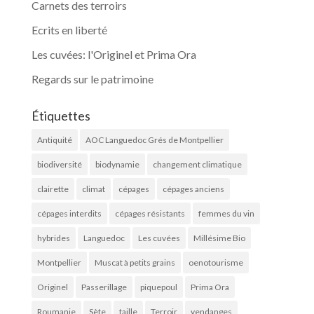
Carnets des terroirs
Ecrits en liberté
Les cuvées: l'Originel et Prima Ora
Regards sur le patrimoine
Étiquettes
Antiquité
AOC Languedoc Grés de Montpellier
biodiversité
biodynamie
changement climatique
clairette
climat
cépages
cépages anciens
cépages interdits
cépages résistants
femmes du vin
hybrides
Languedoc
Les cuvées
Millésime Bio
Montpellier
Muscat à petits grains
oenotourisme
Originel
Passerillage
piquepoul
Prima Ora
Roumanie
Sète
taille
Terroir
vendanges