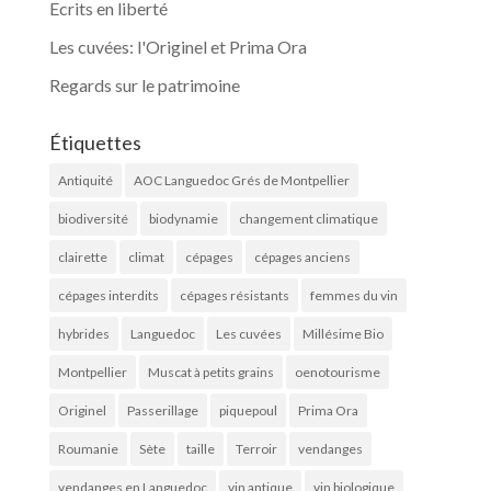
Ecrits en liberté
Les cuvées: l'Originel et Prima Ora
Regards sur le patrimoine
Étiquettes
Antiquité
AOC Languedoc Grés de Montpellier
biodiversité
biodynamie
changement climatique
clairette
climat
cépages
cépages anciens
cépages interdits
cépages résistants
femmes du vin
hybrides
Languedoc
Les cuvées
Millésime Bio
Montpellier
Muscat à petits grains
oenotourisme
Originel
Passerillage
piquepoul
Prima Ora
Roumanie
Sète
taille
Terroir
vendanges
vendanges en Languedoc
vin antique
vin biologique