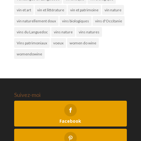
vin et art
vin et littérature
vin et patrimoine
vin nature
vin naturellement doux
vins biologiques
vins d'Occitanie
vins du Languedoc
vins nature
vins natures
Vins patrimoniaux
voeux
women do wine
womendowine
Suivez-moi
Facebook