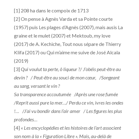
[1] 208 ha dans le compoix de 1713
[2] On pense à Agnès Varda et sa Pointe courte
(1957) puis Les plages d’Agnès (2007), mais ausis La
graine et le mulet (2007) et Mektoub, my love
(2017) de A. Kechiche, Tout nous sépare de Thierry
Klifa (2017) ou Qui m’aime me suive de José Alcala
(2019)
[3]
Qui voulut ta perte, ô liqueur ?/ J’obéis peut-être au
devin ? / Peut-être au souci de mon cœur, /Songeant
au sang, versant le vin ?
Sa transparence accoutumée /Après une rose fumée
/Reprit aussi pure la mer…/ Perdu ce vin, ivres les ondes
!… /J’ai vu bondir dans l’air amer / Les figures les plus
profondes…
[4] «
Les encyclopédies et les histoires de l’art associent
son nom à la « Figuration Libre ». Mais, au-delà de