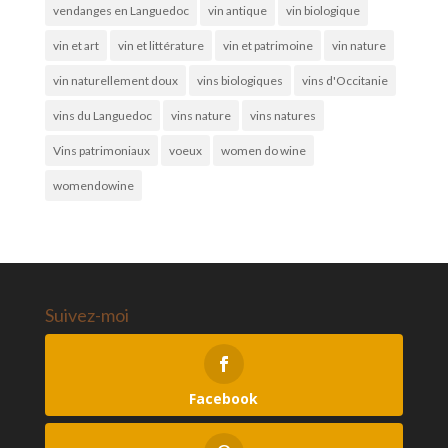
vendanges en Languedoc
vin antique
vin biologique
vin et art
vin et littérature
vin et patrimoine
vin nature
vin naturellement doux
vins biologiques
vins d'Occitanie
vins du Languedoc
vins nature
vins natures
Vins patrimoniaux
voeux
women do wine
womendowine
Suivez-moi
Facebook