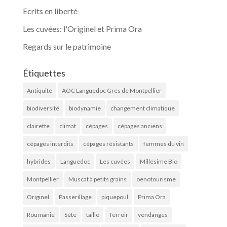
Ecrits en liberté
Les cuvées: l'Originel et Prima Ora
Regards sur le patrimoine
Étiquettes
Antiquité
AOC Languedoc Grés de Montpellier
biodiversité
biodynamie
changement climatique
clairette
climat
cépages
cépages anciens
cépages interdits
cépages résistants
femmes du vin
hybrides
Languedoc
Les cuvées
Millésime Bio
Montpellier
Muscat à petits grains
oenotourisme
Originel
Passerillage
piquepoul
Prima Ora
Roumanie
Sète
taille
Terroir
vendanges