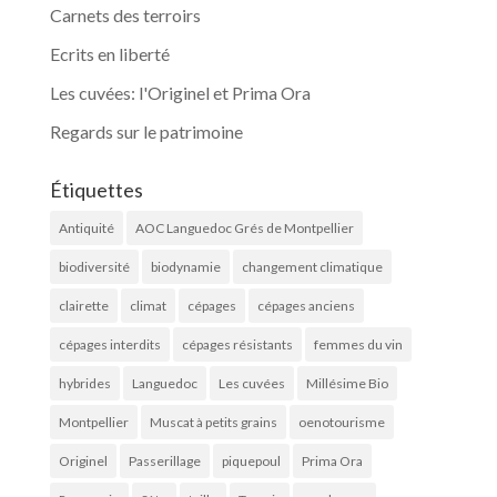
Carnets des terroirs
Ecrits en liberté
Les cuvées: l'Originel et Prima Ora
Regards sur le patrimoine
Étiquettes
Antiquité
AOC Languedoc Grés de Montpellier
biodiversité
biodynamie
changement climatique
clairette
climat
cépages
cépages anciens
cépages interdits
cépages résistants
femmes du vin
hybrides
Languedoc
Les cuvées
Millésime Bio
Montpellier
Muscat à petits grains
oenotourisme
Originel
Passerillage
piquepoul
Prima Ora