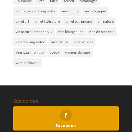
Roumanie
Sète
taille
Terroir
vendanges
vendanges en Languedoc
vin antique
vin biologique
vin et art
vin et littérature
vin et patrimoine
vin nature
vin naturellement doux
vins biologiques
vins d'Occitanie
vins du Languedoc
vins nature
vins natures
Vins patrimoniaux
voeux
women do wine
womendowine
Suivez-moi
Facebook