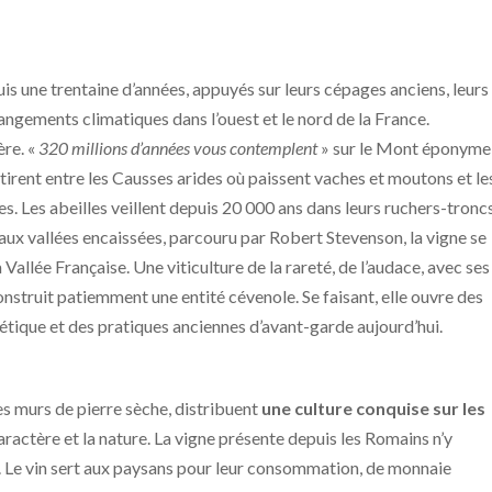
s une trentaine d’années, appuyés sur leurs cépages anciens, leurs
angements climatiques dans l’ouest et le nord de la France.
re. «
320 millions d’années vous contemplent
» sur le Mont éponyme,
étirent entre les Causses arides où paissent vaches et moutons et le
. Les abeilles veillent depuis 20 000 ans dans leurs ruchers-troncs
aux vallées encaissées, parcouru par Robert Stevenson, la vigne se
Vallée Française. Une viticulture de la rareté, de l’audace, avec ses
construit patiemment une entité cévenole. Se faisant, elle ouvre des
étique et des pratiques anciennes d’avant-garde aujourd’hui.
es murs de pierre sèche, distribuent
une culture conquise sur les
caractère et la nature. La vigne présente depuis les Romains n’y
e. Le vin sert aux paysans pour leur consommation, de monnaie