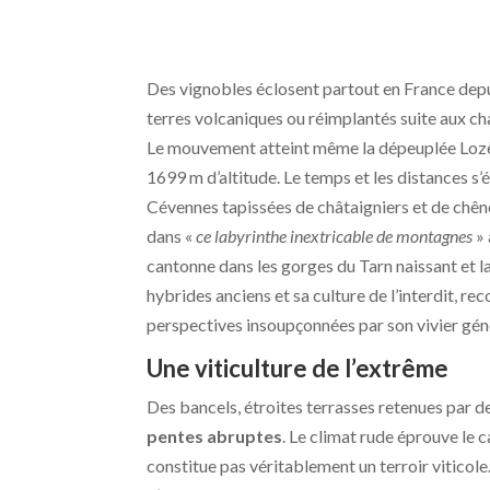
Des vignobles éclosent partout en France depui
terres volcaniques ou réimplantés suite aux ch
Le mouvement atteint même la dépeuplée Lozè
1699 m d’altitude. Le temps et les distances s’
Cévennes tapissées de châtaigniers et de chênes
dans «
ce labyrinthe inextricable de montagnes
» 
cantonne dans les gorges du Tarn naissant et la 
hybrides anciens et sa culture de l’interdit, re
perspectives insoupçonnées par son vivier gén
Une viticulture de l’extrême
Des bancels, étroites terrasses retenues par d
pentes abruptes
. Le climat rude éprouve le 
constitue pas véritablement un terroir viticol