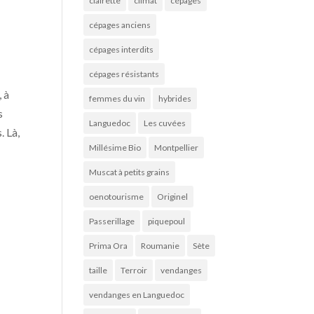
clairette
climat
cépages
cépages anciens
cépages interdits
cépages résistants
 à
femmes du vin
hybrides
s
Languedoc
Les cuvées
. Là,
Millésime Bio
Montpellier
Muscat à petits grains
oenotourisme
Originel
Passerillage
piquepoul
Prima Ora
Roumanie
Sète
taille
Terroir
vendanges
vendanges en Languedoc