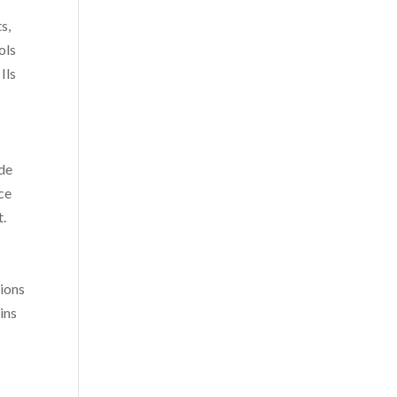
s,
ols
Ils
 de
nce
t.
tions
ins