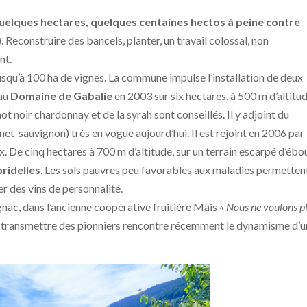
uelques hectares, quelques centaines hectos à peine contre
. Reconstruire des bancels, planter, un travail colossal, non
nt.
squ’à 100 ha de vignes. La commune impulse l’installation de deux
 au
Domaine de Gabalie
en 2003 sur six hectares, à 500 m d’altitud
t noir chardonnay et de la syrah sont conseillés. Il y adjoint du
t-sauvignon) très en vogue aujourd’hui. Il est rejoint en 2006 par
ux. De cinq hectares à 700 m d’altitude, sur un terrain escarpé d’ébo
ridelles
. Les sols pauvres peu favorables aux maladies permetten
r des vins de personnalité.
ac, dans l’ancienne coopérative fruitière Mais «
Nous ne voulons p
e transmettre des pionniers rencontre récemment le dynamisme d’