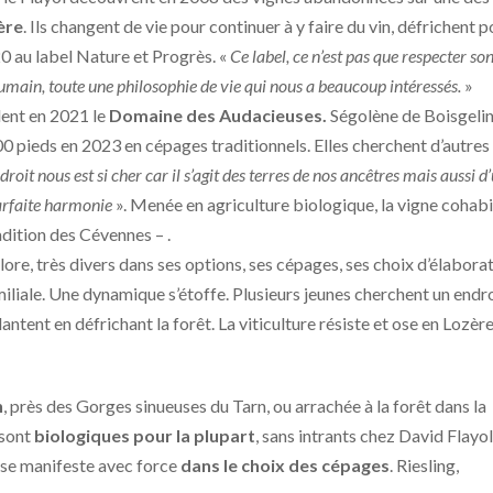
ère
. Ils changent de vie pour continuer à y faire du vin, défrichent 
0 au label Nature et Progrès. «
Ce label, ce n’est pas que respecter son
u’humain, toute une philosophie de vie qui nous a beaucoup intéressés.
»
dent en 2021 le
Domaine des Audacieuses.
Ségolène de Boisgelin
00 pieds en 2023 en cépages traditionnels. Elles cherchent d’autres
droit nous est si cher car il s’agit des terres de nos ancêtres mais aussi d
 parfaite harmonie
». Menée en agriculture biologique, la vigne cohab
adition des Cévennes – .
re, très divers dans ses options, ses cépages, ses choix d’élaborat
iliale. Une dynamique s’étoffe. Plusieurs jeunes cherchent un endr
antent en défrichant la forêt. La viticulture résiste et ose en Lozère
n
, près des Gorges sinueuses du Tarn, ou arrachée à la forêt dans la
 sont
biologiques pour la plupart
, sans intrants chez David Flayol
 se manifeste avec force
dans le choix des cépages
. Riesling,