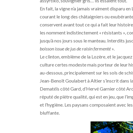
assyrtiko, souvignier gris… ils essaient tout.
En fait, la vigne n’a jamais vraiment disparu e
courant le long des châtaigniers ou exubérante e
conservent avant tout ce qui a fait leur histoire
les nomment indistinctement « résistants », com
jusqu’à nos jours sous le manteau. Interdits ju
boisson issue de jus de raisin fermenté
».
Le clinton, emblème de la Lozère, et le jacqu
culture certes modeste mais porteur de leur hi
au-dessous, principalement sur les sols de schis
Jean-Benoît Goulabert à Altier s’inscrit dans l
Dematéïs côté Gard, d’Hervé Garnier côté Ardè
réputé de piètre qualité, qui est en jeu, que l’i
et l’hygiène. Les paysans composaient avec les
bluffante.