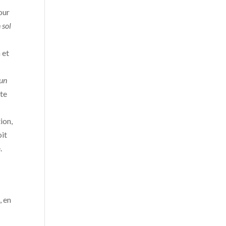
pour
 sol
 et
’un
ite
ion,
oit
.
, en