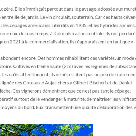
n Lozère. Elle s’immisçait partout dans le paysage, adossée aux muret
n treille de jardin. Le vin circulait, souterrain. Car ces hauts céven
 : les cépages américains interdits en 1935, et les hybrides anciens. 
me eux, de tous temps, à l’administration centrale. Ils ont perduré
squ’en 2021 à la commercialisation, ils réapparaissent en tant que «
ez abondent encore. Des hommes réhabilitent ces variétés, un mode
stoire.
C
ultivés en treille haute (2 m) avec les légumes de subsista
tes qu’ils affectionnent, ils ne nécessitent pas ou peu de traitemen
a lignée des Coteaux d’Aujac chers à Gilbert Bischeri et de Daniel
che. Ces vignerons démontrent que ce n’est pas tant le cépage,
mpératif surtout de le vendanger à maturité, de maîtriser les vinifica
 moyens du bord. Eux, transmettent une qualité d’élaboration des v