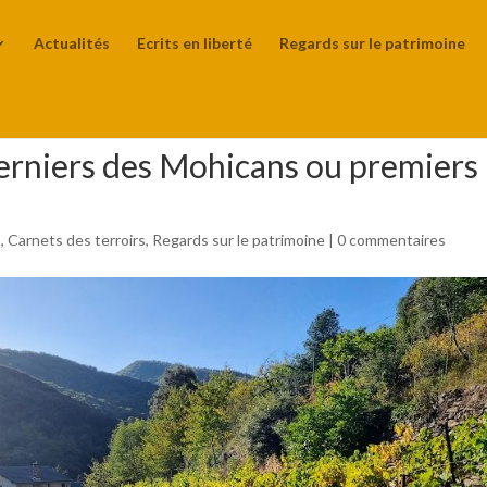
Actualités
Ecrits en liberté
Regards sur le patrimoine
derniers des Mohicans ou premiers
s
,
Carnets des terroirs
,
Regards sur le patrimoine
|
0 commentaires