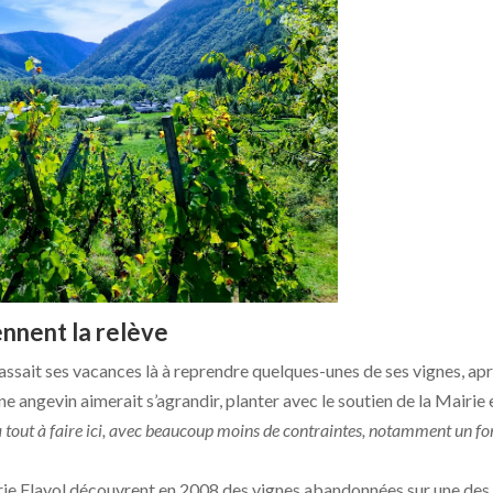
nnent la relève
passait ses vacances là à reprendre quelques-unes de ses vignes, ap
e angevin aimerait s’agrandir, planter avec le soutien de la Mairie 
 a tout à faire ici, avec beaucoup moins de contraintes, notamment un fo
lérie Flayol découvrent en 2008 des vignes abandonnées sur une des