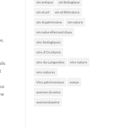
vin antique
vin biologique
vin et art
vin et littérature
vin et patrimoine
vin nature
vin naturellement doux
e,
vins biologiques
vins d'Occitanie
vins du Languedoc
vins nature
ulis
t
vins natures
Vins patrimoniaux
voeux
lus
women do wine
une
womendowine