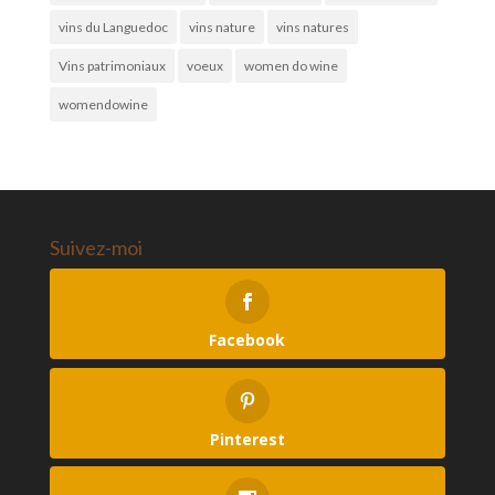
vins du Languedoc
vins nature
vins natures
Vins patrimoniaux
voeux
women do wine
womendowine
Suivez-moi
Facebook
Pinterest