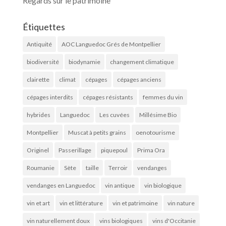
Regards sur le patrimoine
Étiquettes
Antiquité
AOC Languedoc Grés de Montpellier
biodiversité
biodynamie
changement climatique
clairette
climat
cépages
cépages anciens
cépages interdits
cépages résistants
femmes du vin
hybrides
Languedoc
Les cuvées
Millésime Bio
Montpellier
Muscat à petits grains
oenotourisme
Originel
Passerillage
piquepoul
Prima Ora
Roumanie
Sète
taille
Terroir
vendanges
vendanges en Languedoc
vin antique
vin biologique
vin et art
vin et littérature
vin et patrimoine
vin nature
vin naturellement doux
vins biologiques
vins d'Occitanie