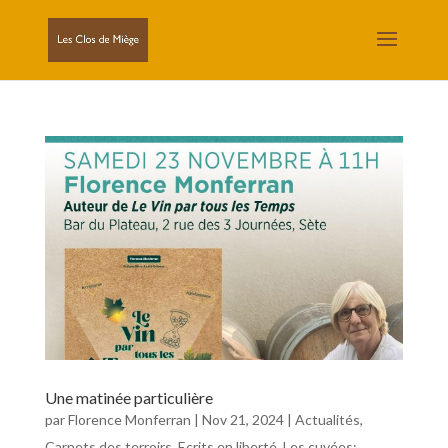
Une matinée particulière
par
Florence Monferran
|
Nov 21, 2024
|
Actualités
,
Carnets des terroirs
,
Ecrits en liberté
,
Les cuvées: