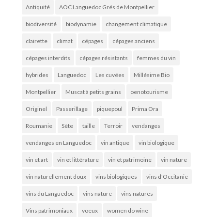
Antiquité
AOC Languedoc Grés de Montpellier
biodiversité
biodynamie
changement climatique
clairette
climat
cépages
cépages anciens
cépages interdits
cépages résistants
femmes du vin
hybrides
Languedoc
Les cuvées
Millésime Bio
Montpellier
Muscat à petits grains
oenotourisme
Originel
Passerillage
piquepoul
Prima Ora
Roumanie
Sète
taille
Terroir
vendanges
vendanges en Languedoc
vin antique
vin biologique
vin et art
vin et littérature
vin et patrimoine
vin nature
vin naturellement doux
vins biologiques
vins d'Occitanie
vins du Languedoc
vins nature
vins natures
Vins patrimoniaux
voeux
women do wine