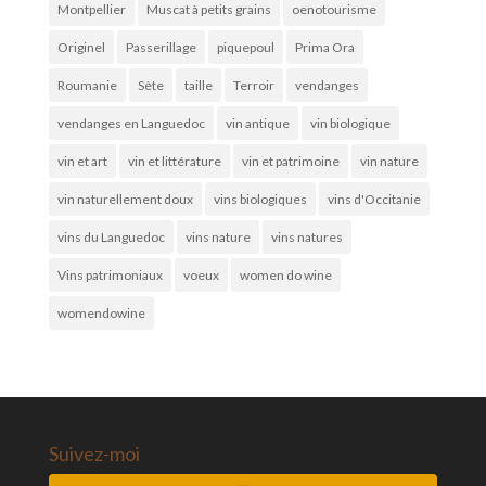
Montpellier
Muscat à petits grains
oenotourisme
Originel
Passerillage
piquepoul
Prima Ora
Roumanie
Sète
taille
Terroir
vendanges
vendanges en Languedoc
vin antique
vin biologique
vin et art
vin et littérature
vin et patrimoine
vin nature
vin naturellement doux
vins biologiques
vins d'Occitanie
vins du Languedoc
vins nature
vins natures
Vins patrimoniaux
voeux
women do wine
womendowine
Suivez-moi