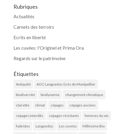
Rubriques
Actualités
Carnets des terroirs
Ecrits en liberté
Les cuvées: l'Originel et Prima Ora
Regards sur le patrimoine
Étiquettes
Antiquité
AOC Languedoc Grés de Montpellier
biodiversité
biodynamie
changement climatique
clairette
climat
cépages
cépages anciens
cépages interdits
cépages résistants
femmes du vin
hybrides
Languedoc
Les cuvées
Millésime Bio