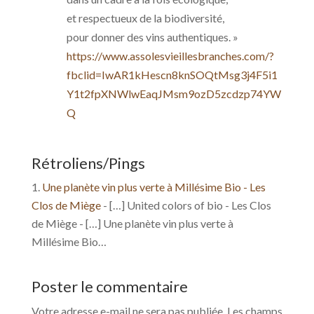
et respectueux de la biodiversité,
pour donner des vins authentiques. »
https://www.assolesvieillesbranches.com/?
fbclid=IwAR1kHescn8knSOQtMsg3j4F5i1
Y1t2fpXNWlwEaqJMsm9ozD5zcdzp74YW
Q
Rétroliens/Pings
Une planète vin plus verte à Millésime Bio - Les
Clos de Miège
- […] United colors of bio - Les Clos
de Miège - […] Une planète vin plus verte à
Millésime Bio…
Poster le commentaire
Votre adresse e-mail ne sera pas publiée.
Les champs