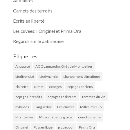
Actualités
Carnets des terroirs
Ecrits en liberté
Les cuvées: l'Originel et Prima Ora
Regards sur le patrimoine
Étiquettes
Antiquité
AOC Languedoc Grés de Montpellier
biodiversité
biodynamie
changement climatique
clairette
climat
cépages
cépages anciens
cépages interdits
cépages résistants
femmes du vin
hybrides
Languedoc
Les cuvées
Millésime Bio
Montpellier
Muscat à petits grains
oenotourisme
Originel
Passerillage
piquepoul
Prima Ora