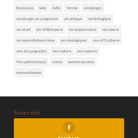
Roumanie
Sète
taille
Terroir
vendanges
vendanges en Languedoc
vin antique
vin biologique
vin et art
vin et littérature
vin et patrimoine
vin nature
vin naturellement doux
vins biologiques
vins d'Occitanie
vins du Languedoc
vins nature
vins natures
Vins patrimoniaux
voeux
women do wine
womendowine
Suivez-moi