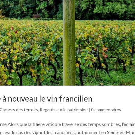
 à nouveau le vin francilien
Carnets des terroirs
,
Regards sur le patrimoine
|
0 commentaires
e Alors que la filière viticole traverse des temps sombres, l’éclai
Tel est le cas des vignobles franciliens, notamment en Seine-et-Ma