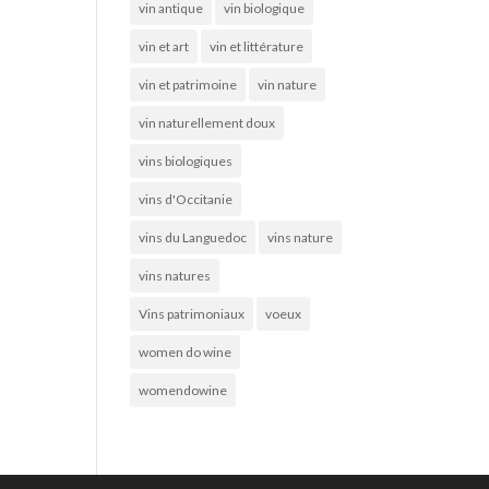
vin antique
vin biologique
vin et art
vin et littérature
vin et patrimoine
vin nature
vin naturellement doux
vins biologiques
vins d'Occitanie
vins du Languedoc
vins nature
vins natures
Vins patrimoniaux
voeux
women do wine
womendowine