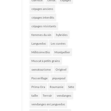
clairette
climat
cépages
cépages anciens
cépages interdits
cépages résistants
femmes du vin
hybrides
Languedoc
Les cuvées
Millésime Bio
Montpellier
Muscat à petits grains
oenotourisme
Originel
Passerillage
piquepoul
Prima Ora
Roumanie
Sète
taille
Terroir
vendanges
vendanges en Languedoc