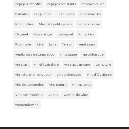
cépages interdits
cépages résistants
femmes du vin
hybrides
Languedoc
Les cuvées
Millésime Bio
Montpellier
Muscat à petits grains
oenotourisme
Originel
Passerillage
piquepoul
Prima Ora
Roumanie
Sète
taille
Terroir
vendanges
vendanges en Languedoc
vin antique
vin biologique
vin et art
vin et littérature
vin et patrimoine
vin nature
vin naturellement doux
vins biologiques
vins d'Occitanie
vins du Languedoc
vins nature
vins natures
Vins patrimoniaux
voeux
women do wine
womendowine