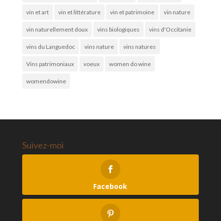
vin et art
vin et littérature
vin et patrimoine
vin nature
vin naturellement doux
vins biologiques
vins d'Occitanie
vins du Languedoc
vins nature
vins natures
Vins patrimoniaux
voeux
women do wine
womendowine
Suivez-moi
Facebook