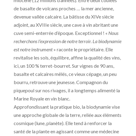
miocène (12 millions d’années). Entre deux coulées
de basalte de volcans proches … la mer ancienne,
devenue vallée calcaire. La bâtisse du XIVe siècle
adjoint, au XVIIIe siècle, une cave à vin abritant une
cuve semi-enterrée d’époque. Exceptionnel ! «
Nous
recherchons l’expression de notre terroir. La biodynamie
est notre instrument
» raconte le propriétaire. Elle
revitalise les sols, équilibre, affine la qualité des vins,
ici, un 100 % terret-bourret. Sur vignes de 90 ans,
basalte et calcaires mêlés, ce vieux cépage, un peu
bourru, retrouve une jeunesse. Compagnon du
piquepoul sur nos rivages, il a longtemps alimenté la
Marine Royale en vin blanc.
Approfondissant la pratique bio, la biodynamie vise
une approche globale de la terre, reliée aux éléments
cosmique (lune, planète). Elle tend à renforcer la
santé de la plante en agissant comme une médecine