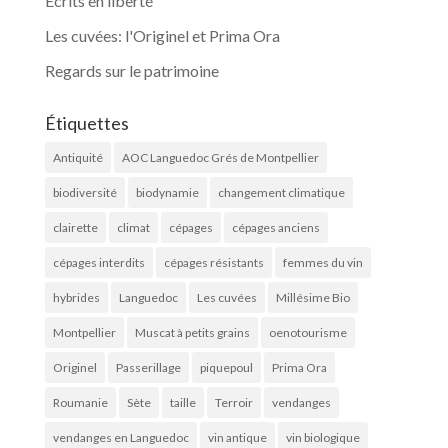
Ecrits en liberté
Les cuvées: l'Originel et Prima Ora
Regards sur le patrimoine
Étiquettes
Antiquité
AOC Languedoc Grés de Montpellier
biodiversité
biodynamie
changement climatique
clairette
climat
cépages
cépages anciens
cépages interdits
cépages résistants
femmes du vin
hybrides
Languedoc
Les cuvées
Millésime Bio
Montpellier
Muscat à petits grains
oenotourisme
Originel
Passerillage
piquepoul
Prima Ora
Roumanie
Sète
taille
Terroir
vendanges
vendanges en Languedoc
vin antique
vin biologique