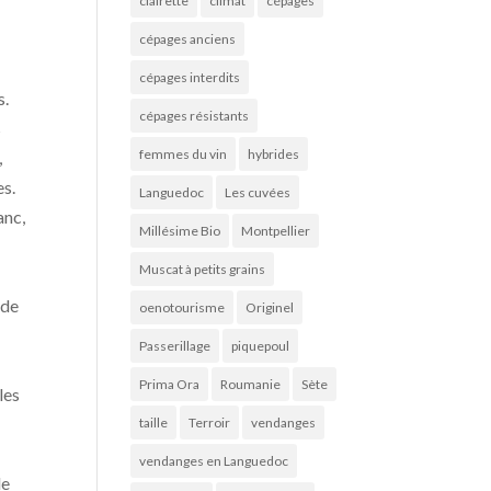
clairette
climat
cépages
cépages anciens
cépages interdits
s.
cépages résistants
s
femmes du vin
hybrides
,
es.
Languedoc
Les cuvées
anc,
Millésime Bio
Montpellier
Muscat à petits grains
 de
oenotourisme
Originel
Passerillage
piquepoul
Prima Ora
Roumanie
Sète
les
taille
Terroir
vendanges
vendanges en Languedoc
de