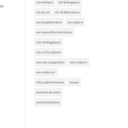
vin antique
vin biologique
les
vin et art
vin et littérature
vin et patrimoine
vin nature
vin naturellement doux
vins biologiques
vins d'Occitanie
vins du Languedoc
vins nature
vins natures
Vins patrimoniaux
voeux
women do wine
womendowine