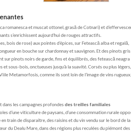
renantes
ca romanesca et muscat ottonel, grasă de Cotnari) et d’effervesce
ants s’enrichissent aujourd’hui de rouges attractifs.
es, bois de rose) aux pointes d’épices, sur Fetească alba et regală,
 longueur en bouche sur chardonnay et sauvignon. Et des pinots gris
nt sur pinots noirs de garde, fins et équilibrés, des fetească neagra
s et sous-bois, onctueuses jusqu’à la suavité. Corsés ou plus légers
ile Metamorfosis, comme ils sont loin de l’image de vins rugueux
nt dans les campagnes profondes
des treilles familiales
boles d’une viticulture de paysans, d’une consommation rurale opp
 en train de disparaître, des raisins et du vin vendu sur le bord de la
œur du Dealu Mare, dans des régions plus reculées du piémont des