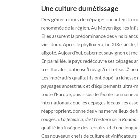
Une culture du métissage
Des générations de cépages
racontent la mu
renommée de la région. Au Moyen âge, les infl
Elles assurent la prédominance des vins blancs
vins doux. Après le phylloxéra, fin XIXe siècle,
aligoté. Aujourd’hui, cabernet sauvignon et me
En parallèle, le pays redécouvre ses cépages an
très florales, babeascà̆ neagră et fetească ne
Les impératifs qualitatifs ont dopé la richesse
paysages ancestraux et d’équipements ultra-m
toute l’Europe, puis issus de l’école roumaine 
internationaux que les cépages locaux, les assem
réapproprient, donne des vins merveilleux de f
rouges. «
La feteascà, c’est l’histoire de la Rouma
qualité intrinsèque des terroirs, et d’une lon
Ces nouveaux chefs de culture et vinificateurs 