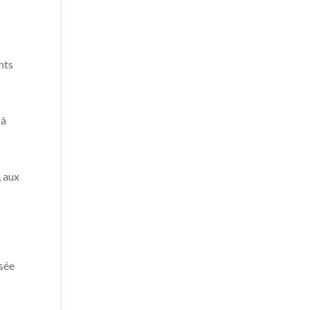
nts
 à
,
, aux
osée