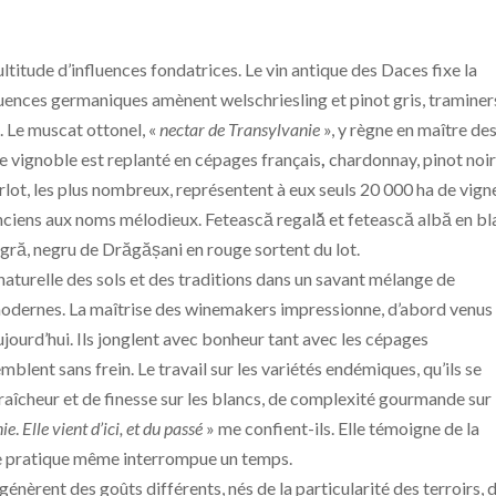
ltitude d’influences fondatrices. Le vin antique des Daces fixe la
uences germaniques amènent welschriesling et pinot gris, traminer
. Le muscat ottonel, «
nectar de Transylvanie
», y règne en maître de
 le vignoble est replanté en cépages français
,
chardonnay, pinot noir
rlot, les plus nombreux, représentent à eux seuls 20 000 ha de vign
ciens aux noms mélodieux. Fetească regală̆ et fetească albă en bl
agră, negru de Drăgășani en rouge sortent du lot.
 naturelle des sols et des traditions dans un savant mélange de
odernes. La maîtrise des winemakers impressionne, d’abord venus
aujourd’hui. Ils jonglent avec bonheur tant avec les cépages
blent sans frein. Le travail sur les variétés endémiques, qu’ils se
raîcheur et de finesse sur les blancs, de complexité gourmande sur 
nie
.
Elle vient d’ici, et du passé
» me confient-ils. Elle témoigne de la
gue pratique même interrompue un temps.
génèrent des goûts différents, nés de la particularité des terroirs, 