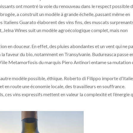
uissants ont montré la voie du renouveau dans le respect possible 
brogée, a construit un modèle à grande échelle, passant même en
 Italiens Guarato élaborent des vins fins, des muscats surprenants
, Jelna Wines suit un modèle agroécologique complet, mais non
ion en douceur. En effet, des pluies abondantes et un vent qui ne p
en la faveur du bio, notamment en Transylvanie. Budureasca passe e
 Viile Metamorfosis du marquis Piero Antinori entame sa mutation 
autre modèle possible, éthique. Roberto di Filippo importe d’Itali
et en route une économie locale, des travailleurs en souffrance.
ls, ces vins expressifs mettent en valeur la complexité et l’énergie 