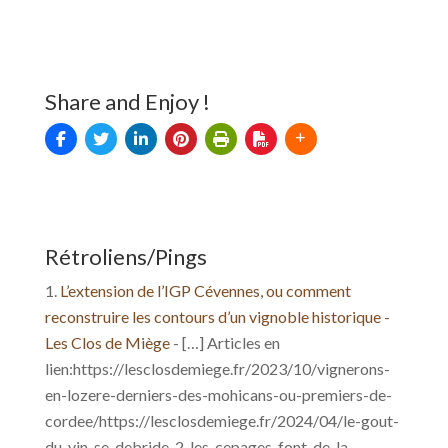
Share and Enjoy !
Rétroliens/Pings
L’extension de l’IGP Cévennes, ou comment
reconstruire les contours d’un vignoble historique -
Les Clos de Miège
- […] Articles en
lien:https://lesclosdemiege.fr/2023/10/vignerons-
en-lozere-derniers-des-mohicans-ou-premiers-de-
cordee/https://lesclosdemiege.fr/2024/04/le-gout-
du-vin-se-debride-2-les-cepages-font-de-la-