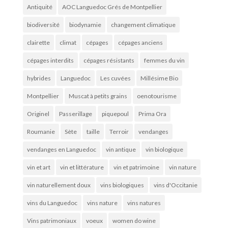
Antiquité
AOC Languedoc Grés de Montpellier
biodiversité
biodynamie
changement climatique
clairette
climat
cépages
cépages anciens
cépages interdits
cépages résistants
femmes du vin
hybrides
Languedoc
Les cuvées
Millésime Bio
Montpellier
Muscat à petits grains
oenotourisme
Originel
Passerillage
piquepoul
Prima Ora
Roumanie
Sète
taille
Terroir
vendanges
vendanges en Languedoc
vin antique
vin biologique
vin et art
vin et littérature
vin et patrimoine
vin nature
vin naturellement doux
vins biologiques
vins d'Occitanie
vins du Languedoc
vins nature
vins natures
Vins patrimoniaux
voeux
women do wine