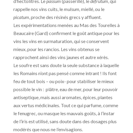
d’hectolitres. Le
passum
(passerillé), le
defrutum
, qui
rappelle nos vins cuits, le
mulsum,
miellé, ou le
picatum
, proche des résinés grecs y affluent.
Les expérimentations menées au Mas des Tourelles à
Beaucaire (Gard) confirment le goût antique pour les
vins les vins en surmaturation, qui se conservent
mieux, pour les rancios. Les vins obtenus se
rapprochent ainsi des vins jaunes et autre xérès.
Le soufre est sans doute la seule substance à laquelle
les Romains n’ont pas pensé comme intrant ! Ils font
feu de tout bois – ou poix- pour stabiliser le mieux
possible le vin : plâtre, eau de mer, pour leur pouvoir
antiseptique, mais aussi aromates, épices, plantes
aux vertus médicinales. Tout ce qui parfume, comme
le fenugrec, ou masque les mauvais goûts, à l’instar
de l’iris est utilisé, sans doute dans des dosages plus
modérés que nous ne l’envisagions.