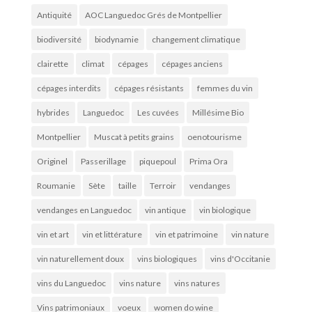
Antiquité
AOC Languedoc Grés de Montpellier
biodiversité
biodynamie
changement climatique
clairette
climat
cépages
cépages anciens
cépages interdits
cépages résistants
femmes du vin
hybrides
Languedoc
Les cuvées
Millésime Bio
Montpellier
Muscat à petits grains
oenotourisme
Originel
Passerillage
piquepoul
Prima Ora
Roumanie
Sète
taille
Terroir
vendanges
vendanges en Languedoc
vin antique
vin biologique
vin et art
vin et littérature
vin et patrimoine
vin nature
vin naturellement doux
vins biologiques
vins d'Occitanie
vins du Languedoc
vins nature
vins natures
Vins patrimoniaux
voeux
women do wine