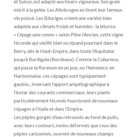
et Suisse, est adapté aux hivers vigoureux. Son grain
mûrit à la gelée. Les Allobroges en tirent leur fameux
vin poissé. Les Bituriges créent une variété bien
adaptée aux climats froids et humides : la
biturica
.
«
Cépage sans renom
» selon Pline l’Ancien, cette vigne
féconde qui vieillit bien se répand pourtant dans le
Berry, dès le Haut-Empire, dans toute l’Aquitaine
jusqu’à Burdigala (Bordeaux). Comme la
Caburnica
,
qui passe la floraison en un jour, ou l’
helvenaca
, en
Narbonnaise, ces cépages sont typiquement
gaulois., Inversant l’apport ampélographique à
l’instar des courants commerciaux, leurs plants
particulièrement féconds fournissent de nouveaux
cépages à l’Italie et dans l’Empire.
Les pépins gorgés d’eau retrouvés au fond de puits,
avec leurs contours, moins déformés que ceux des
pépins carbonisés, ouvrent de nouveaux champs