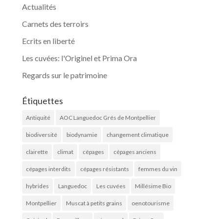
Actualités
Carnets des terroirs
Ecrits en liberté
Les cuvées: l'Originel et Prima Ora
Regards sur le patrimoine
Étiquettes
Antiquité
AOC Languedoc Grés de Montpellier
biodiversité
biodynamie
changement climatique
clairette
climat
cépages
cépages anciens
cépages interdits
cépages résistants
femmes du vin
hybrides
Languedoc
Les cuvées
Millésime Bio
Montpellier
Muscat à petits grains
oenotourisme