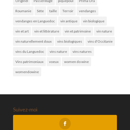
Originel
Passerillage
piquepoul
Prima Ora
Roumanie
Sète
taille
Terroir
vendanges
vendanges en Languedoc
vin antique
vin biologique
vin et art
vin et littérature
vin et patrimoine
vin nature
vin naturellement doux
vins biologiques
vins d'Occitanie
vins du Languedoc
vins nature
vins natures
Vins patrimoniaux
voeux
women do wine
womendowine
Suivez-moi