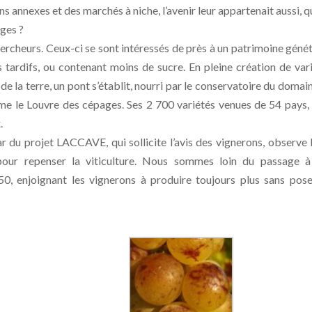
ns annexes et des marchés à niche, l’avenir leur appartenait aussi, 
ges ?
hercheurs. Ceux-ci se sont intéressés de près à un patrimoine géné
 tardifs, ou contenant moins de sucre. En pleine création de var
e la terre, un pont s’établit, nourri par le conservatoire du domai
me le Louvre des cépages. Ses 2 700 variétés venues de 54 pays,
.
ar du projet LACCAVE, qui sollicite l’avis des vignerons, observe 
 pour repenser la viticulture. Nous sommes loin du passage à
950, enjoignant les vignerons à produire toujours plus sans pos