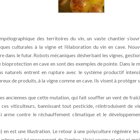
ampélographique des territoires du vin, un vaste chantier s’ouv
ques culturales à la vigne et l’élaboration du vin en cave. Nouv
ture dans le futur. Robots mécaniques désherbant les vignes, gestio
de bioprotection en cave en sont des exemples de pointe. Dans le
s naturels entrent en rupture avec le système productif intensi
reux de produits, à la vigne comme en cave. Ils visent à protéger 
ques anciennes que cette mutation, qui fait souffler un vent de fraîc
s viticulteurs, bannissant tout pesticide, réintroduisent de vie
ssi arme contre le réchauffement climatique et le développeme
en est une illustration. Le retour à une polyculture régénère les 
 arbres qui lui procureront de l’ombre. Voici revenu ni plus ni moi