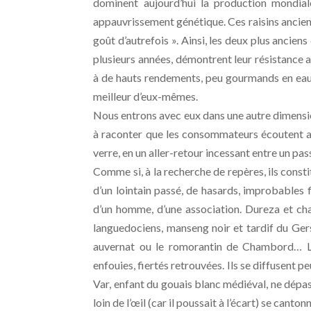
dominent aujourd’hui la production mondial
appauvrissement génétique. Ces raisins anciens
goût d’autrefois ». Ainsi, les deux plus ancien
plusieurs années, démontrent leur résistance a
à de hauts rendements, peu gourmands en eau, 
meilleur d’eux-mêmes.
Nous entrons avec eux dans une autre dimensio
à raconter que les consommateurs écoutent ave
verre, en un aller-retour incessant entre un pa
Comme si, à la recherche de repères, ils const
d’un lointain passé, de hasards, improbables 
d’un homme, d’une association. Dureza et chat
languedociens, manseng noir et tardif du Gers
auvernat ou le romorantin de Chambord… Le
enfouies, fiertés retrouvées. Ils se diffusent p
Var, enfant du gouais blanc médiéval, ne dépa
loin de l’œil (car il poussait à l’écart) se canto