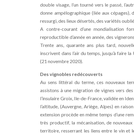
double visage, l’un tourné vers le passé, l’au
donne ampélographique (liée aux cépages), d
ressurgi, des lieux désertés, des variétés oubli
A contre-courant d’une mondialisation fo
reproductible d’année en année, des vignerons
Trente ans, quarante ans plus tard, nouve
inscrivent dans l’air du temps, jusqu’à faire 
(21 novembre 2020).
Des vignobles redécouverts
Au sens littéral du terme, ces nouveaux te
assistons à une migration de vignes vers des
l’insulaire Groix, Ile-de-France, validée en 
l’altitude, (Auvergne, Ariège, Alpes) en rai
extension procède en même temps d’une remise 
très productif, la mécanisation, de nouveau
territoire, resserrant les liens entre le vin et 