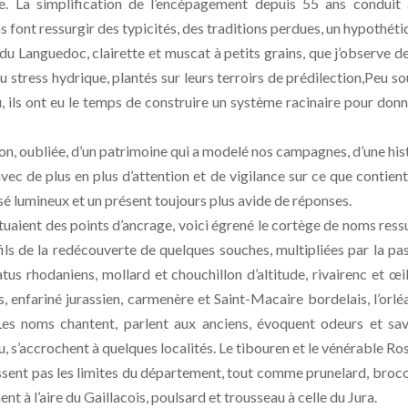
e. La simplification de l’encépagement depuis 55 ans conduit
 font ressurgir des typicités, des traditions perdues, un hypothéti
s du Languedoc, clairette et muscat à petits grains, que j’observe d
u stress hydrique, plantés sur leurs terroirs de prédilection,Peu s
ils ont eu le temps de construire un système racinaire pour donn
n, oubliée, d’un patrimoine qui a modelé nos campagnes, d’une his
c de plus en plus d’attention et de vigilance sur ce que contient
ssé lumineux et un présent toujours plus avide de réponses.
ituaient des points d’ancrage, voici égrené le cortège de noms ress
fils de la redécouverte de quelques souches, multipliées par la pa
us rhodaniens, mollard et chouchillon d’altitude, rivairenc et œi
, enfariné jurassien, carmenère et Saint-Macaire bordelais, l’orlé
s noms chantent, parlent aux anciens, évoquent odeurs et sav
eu, s’accrochent à quelques localités. Le tibouren et le vénérable Ro
ssent pas les limites du département, tout comme prunelard, broco
nnent à l’aire du Gaillacois, poulsard et trousseau à celle du Jura.