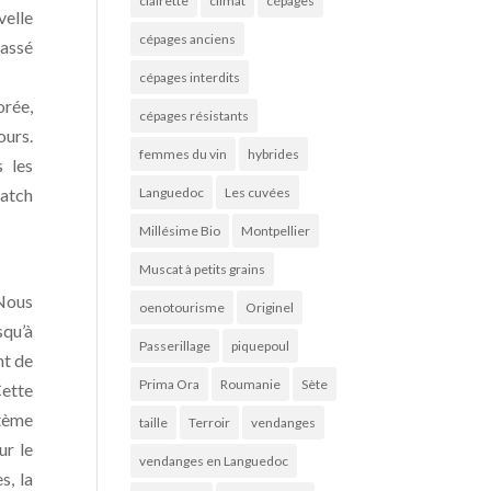
clairette
climat
cépages
velle
cépages anciens
passé
cépages interdits
rée,
cépages résistants
ours.
femmes du vin
hybrides
 les
Match
Languedoc
Les cuvées
Millésime Bio
Montpellier
Muscat à petits grains
 Nous
oenotourisme
Originel
squ’à
Passerillage
piquepoul
nt de
Prima Ora
Roumanie
Sète
Cette
stème
taille
Terroir
vendanges
ur le
vendanges en Languedoc
s, la