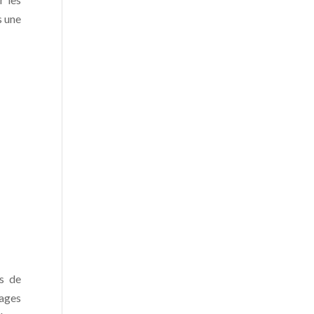
s une
es de
pages