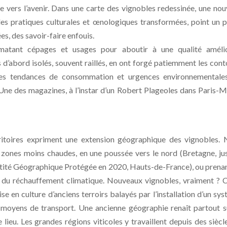
tre vers l’avenir. Dans une carte des vignobles redessinée, une nou
es pratiques culturales et œnologiques transformées, point un 
ées, des savoir-faire enfouis.
rmatant cépages et usages pour aboutir à une qualité amélio
 d’abord isolés, souvent raillés, en ont forgé patiemment les cont
lles tendances de consommation et urgences environnementales
la Une des magazines, à l’instar d’un Robert Plageoles dans Paris-
rritoires expriment une extension géographique des vignobles.
 zones moins chaudes, en une poussée vers le nord (Bretagne, ju
Identité Géographique Protégée en 2020, Hauts-de-France), ou prena
son du réchauffement climatique. Nouveaux vignobles, vraiment ? 
en culture d’anciens terroirs balayés par l’installation d’un sy
x moyens de transport. Une ancienne géographie renaît partout s
le lieu. Les grandes régions viticoles y travaillent depuis des siècle