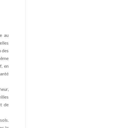
re au
elles
n des
 même
f, en
santé
heur,
illes
nt de
sols.
ns le