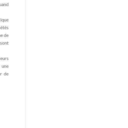
quand
tique
iétés
ne de
 sont
leurs
 une
er de