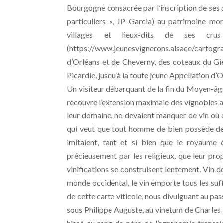
Bourgogne consacrée par l’inscription de ses
particuliers », JP Garcia) au patrimoine mo
villages et lieux-dits de ses cr
(https://www.jeunesvignerons.alsace/cartogr
d’Orléans et de Cheverny, des coteaux du Gi
Picardie, jusqu’à la toute jeune Appellation d
Un visiteur débarquant de la fin du Moyen-âge
recouvre l’extension maximale des vignobles a
leur domaine, ne devaient manquer de vin où qu’
qui veut que tout homme de bien possède des 
imitaient, tant et si bien que le royaume 
précieusement par les religieux, que leur pro
vinifications se construisent lentement. Vin 
monde occidental, le vin emporte tous les suff
de cette carte viticole, nous divulguant au pas
sous Philippe Auguste, au vinetum de Charles 
hissé au rang de père de l’agronomie français