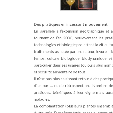
Des pratiques en incessant mouvement
En parallèle à l’extension géographique et 
tournant de l’an 2000, bouleversant les prati
technologies et biologie projettent la viticul
traitements assistée par ordinateur, levures 
temps, culture biologique, biodynamique, vin
particulier dans ses usages toujours plus nomb
et sécurité alimentaire de tous.
Il n’est pas plus saisissant retour à des prati
d’air pur … et de rétrospection. Nombre de ce
pratiques, bénéfiques à leur vigne mais au
maladies.
La complantation (plusieurs plantes ensemble) 
Autre voie, l’agroforesterie, associe vignes et