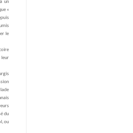
 à un
que «
epuis
oumis
er le
toire
 leur
urgis
ssion
llade
anais
eurs
sé du
l, ou