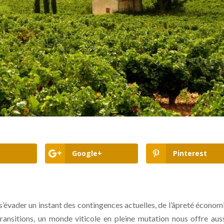
Google+
Pinterest
 s’évader un instant des contingences actuelles, de l’âpreté économ
transitions, un monde viticole en pleine mutation nous offre aus