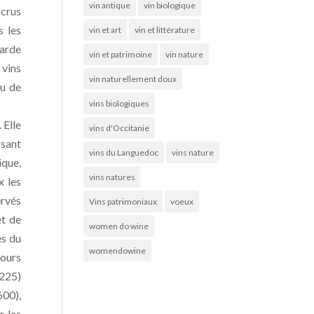
vin antique
vin biologique
 crus
s les
vin et art
vin et littérature
arde
vin et patrimoine
vin nature
 vins
vin naturellement doux
ou de
vins biologiques
 Elle
vins d'Occitanie
ssant
vins du Languedoc
vins nature
ique,
vins natures
x les
ervés
Vins patrimoniaux
voeux
et de
women do wine
es du
womendowine
tours
1225)
600),
r les