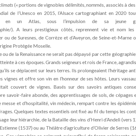
climats
(« portions de vignobles délimités, nommés, associés à des
ndial de l’Unesco en 2015, l’Alsace cartographiant en 2020 tou
us en un Atlas, sous l’impulsion de sa jeune g
aphie/). A leurs prestigieux côtés, reprennent vie et nom les
er ou de Suresnes, de Corrèze et d’Aveyron, de Seine-et-Marne 
’Origine Protégée Moselle.
 ou de la Renaissance ne serait pas dépaysé par cette géographie.
tteinte à ces époques. Grands seigneurs et rois de France, agrandi
ils se déplacent sur leurs terres. Ils prolongeaient l’héritage ant
vignes et offre son vin en l’honneur de ses hôtes. Leurs vassau
était couvert de vignes. Basés sur des savoirs antiques cons
pre savoir-faire abonde, des apprentissages de sols, de cépages 
de messe et d’hospitalité, vin médecin, rempart contre les épidémi
rages. Quelques textes essentiels ont fixé au fil du temps les con
sage leur hiérarchie, de la Bataille des vins d’Henri d’Andeli (vers 
Estienne (1537) ou au Théâtre d’agriculture d’Olivier de Serres (1
e. Ces vignobles se calquent aujourd’hui de façon saisissante su