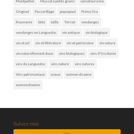
Montpellier
Muscat à petits grains
oenotourisme
Originel
Passerillage
piquepoul
Prima Ora
Roumanie
Sète
taille
Terroir
vendanges
vendanges en Languedoc
vin antique
vin biologique
vin et art
vin et littérature
vin et patrimoine
vin nature
vin naturellement doux
vins biologiques
vins d'Occitanie
vins du Languedoc
vins nature
vins natures
Vins patrimoniaux
voeux
women do wine
womendowine
Suivez-moi