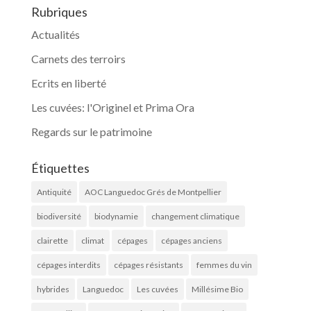
Rubriques
Actualités
Carnets des terroirs
Ecrits en liberté
Les cuvées: l'Originel et Prima Ora
Regards sur le patrimoine
Étiquettes
Antiquité
AOC Languedoc Grés de Montpellier
biodiversité
biodynamie
changement climatique
clairette
climat
cépages
cépages anciens
cépages interdits
cépages résistants
femmes du vin
hybrides
Languedoc
Les cuvées
Millésime Bio