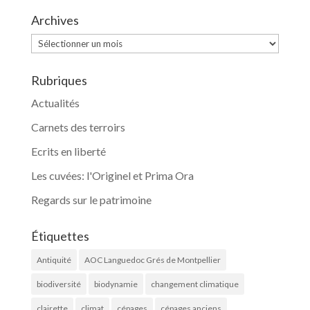
Archives
Archives
Rubriques
Actualités
Carnets des terroirs
Ecrits en liberté
Les cuvées: l'Originel et Prima Ora
Regards sur le patrimoine
Étiquettes
Antiquité
AOC Languedoc Grés de Montpellier
biodiversité
biodynamie
changement climatique
clairette
climat
cépages
cépages anciens