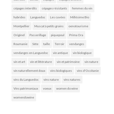
cépages interdits
cépages résistants
femmes du vin
hybrides
Languedoc
Les cuvées
Millésime Bio
Montpellier
Muscat à petits grains
oenotourisme
Originel
Passerillage
piquepoul
Prima Ora
Roumanie
Sète
taille
Terroir
vendanges
vendanges en Languedoc
vin antique
vin biologique
vin et art
vin et littérature
vin et patrimoine
vin nature
vin naturellement doux
vins biologiques
vins d'Occitanie
vins du Languedoc
vins nature
vins natures
Vins patrimoniaux
voeux
women do wine
womendowine