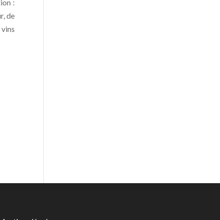
ion :
r, de
 vins