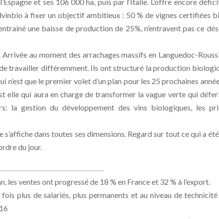
Espagne et ses 106 000 ha, puis par l‘Italie. L’offre encore défici
vinbio à fixer un objectif ambitieux : 50 % de vignes certifiées b
entrainé une baisse de production de 25%, n’entravent pas ce dés
. Arrivée au moment des arrachages massifs en Languedoc-Roussi
 de travailler différemment. Ils ont structuré la production biologi
ui n’est que le premier volet d’un plan pour les 25 prochaines année
est elle qui aura en charge de transformer la vague verte qui défer
s: la gestion du développement des vins biologiques, les pri
re s’affiche dans toutes ses dimensions. Regard sur tout ce qui a été 
ordre du jour.
an, les ventes ont progressé de 18 % en France et 32 % à l’export.
 fois plus de salariés, plus permanents et au niveau de technicité
016