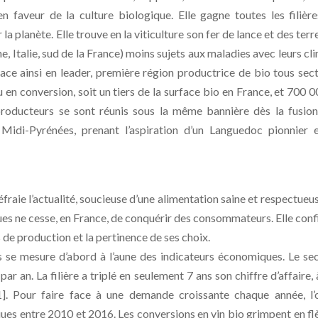
en faveur de la culture biologique. Elle gagne toutes les filièr
la planète. Elle trouve en la viticulture son fer de lance et des terr
, Italie, sud de la France) moins sujets aux maladies avec leurs cl
place ainsi en leader, première région productrice de bio tous sec
 en conversion, soit un tiers de la surface bio en France, et 700 0
producteurs se sont réunis sous la même bannière dès la fusio
Midi-Pyrénées, prenant l’aspiration d’un Languedoc pionnier 
fraie l’actualité, soucieuse d’une alimentation saine et respectueu
ques ne cesse, en France, de conquérir des consommateurs. Elle con
s de production et la pertinence de ses choix.
s se mesure d’abord à l’aune des indicateurs économiques. Le se
 an. La filière a triplé en seulement 7 ans son chiffre d’affaire, 
r[1]. Pour faire face à une demande croissante chaque année, l’
ues entre 2010 et 2016. Les conversions en vin bio grimpent en fl