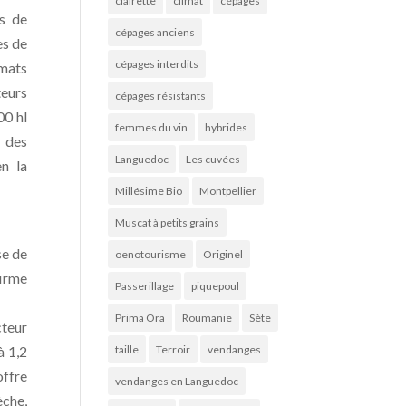
clairette
climat
cépages
es de
cépages anciens
es de
cépages interdits
imats
teurs
cépages résistants
00 hl
femmes du vin
hybrides
n des
Languedoc
Les cuvées
en la
Millésime Bio
Montpellier
Muscat à petits grains
se de
oenotourisme
Originel
firme
Passerillage
piquepoul
Prima Ora
Roumanie
Sète
cteur
à 1,2
taille
Terroir
vendanges
offre
vendanges en Languedoc
èche,