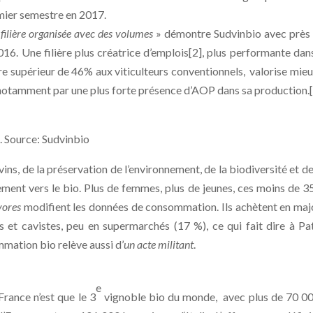
mier semestre en 2017.
filière organisée avec des volumes
» démontre Sudvinbio avec près
016. Une filière plus créatrice d’emplois[2], plus performante dan
aire supérieur de 46% aux viticulteurs conventionnels, valorise mieu
, notamment par une plus forte présence d’AOP dans sa production.
ource: Sudvinbio
ns, de la préservation de l’environnement, de la biodiversité et de
lement vers le bio. Plus de femmes, plus de jeunes, ces moins de 3
vores
modifient les données de consommation. Ils achètent en maj
s et cavistes, peu en supermarchés (17 %), ce qui fait dire à Pa
mmation bio relève aussi d’
un acte militant
.
e
rance n’est que le 3
vignoble bio du monde, avec plus de 70 0