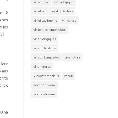
vin antique
vin biologique
vin et art
vin et littérature
 de 2
s ses
vin et patrimoine
vin nature
x les
vin naturellement doux
[3]
vins biologiques
vins d'Occitanie
vins du Languedoc
vins nature
 leur
vins natures
5 ans
Vins patrimoniaux
voeux
orité
trick
women do wine
womendowine
00 ha