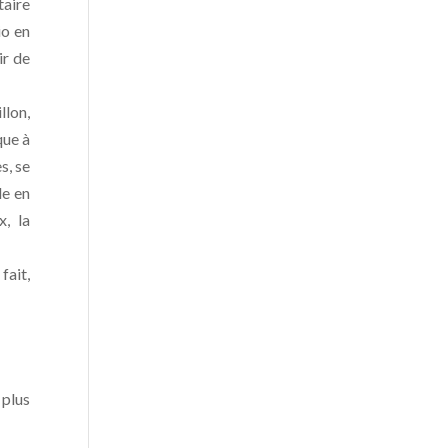
taire
io en
ir de
llon,
que à
s, se
le en
x, la
fait,
 plus