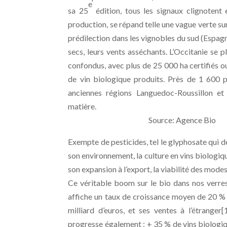
e
sa 25
édition, tous les signaux clignotent 
production, se répand telle une vague verte sur 
prédilection dans les vignobles du sud (Espagne
secs, leurs vents asséchants. L’Occitanie se 
confondus, avec plus de 25 000 ha certifiés ou
de vin biologique produits. Près de 1 600 
anciennes régions Languedoc-Roussillon et 
matière.
Source: Agence Bio
Exempte de pesticides, tel le glyphosate qui dé
son environnement, la culture en vins biologi
son expansion à l’export, la viabilité des mode
Ce véritable boom sur le bio dans nos verre
affiche un taux de croissance moyen de 20 % par
milliard d’euros, et ses ventes à l’étrange
progresse également : + 35 % de vins biologiq