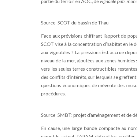
partie du terroir en AOC, de
vignoble patrimon
Source: SCOT du bassin de Thau
Face aux prévisions chiffrant l’apport de pop
SCOT vise à la concentration d’habitat en le
aux vignobles ? La pression s’est accrue depu
niveau de la mer, ajoutées aux zones humides 
vers les seules terres constructibles restantes
des conflits d’intérêts, sur lesquels se greffen
questions économiques de mévente des muscat
procédures.
Source: SMBT: projet d’aménagement et de d
En cause, une large bande compacte au nord 
vignoble actuel. L’APAM défend les qualités 