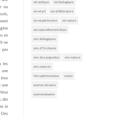
vin antique
vin biologique
e ou
vin et art
vin et littérature
sols,
ement
vin et patrimoine
vin nature
igine
vin naturellement doux
es en
vins biologiques
il ne
vins d'Occitanie
st pas
vins du Languedoc
vins nature
u les
vins natures
r une
Vins patrimoniaux
voeux
 tous
c une
women do wine
Nous
womendowine
, des
ha la
. Des