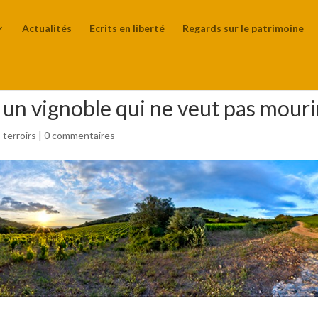
Actualités
Ecrits en liberté
Regards sur le patrimoine
 un vignoble qui ne veut pas mouri
 terroirs
|
0 commentaires