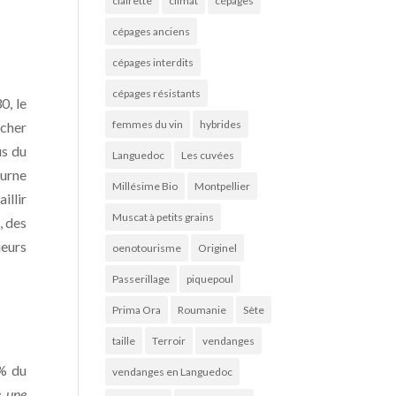
clairette
climat
cépages
cépages anciens
cépages interdits
cépages résistants
0, le
femmes du vin
hybrides
ucher
us du
Languedoc
Les cuvées
ourne
Millésime Bio
Montpellier
illir
Muscat à petits grains
, des
ieurs
oenotourisme
Originel
Passerillage
piquepoul
Prima Ora
Roumanie
Sète
taille
Terroir
vendanges
 % du
vendanges en Languedoc
«
une