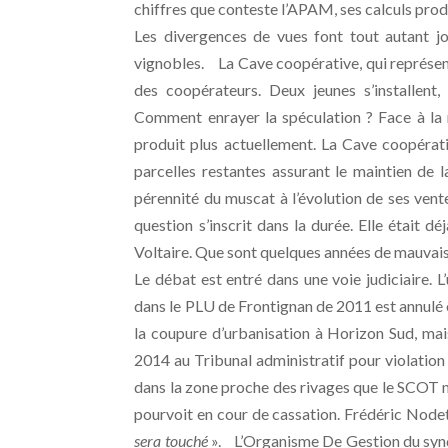
chiffres que conteste l’APAM, ses calculs pro
Les divergences de vues font tout autant j
vignobles. La Cave coopérative, qui représente 
des coopérateurs. Deux jeunes s’installent,
Comment enrayer la spéculation ? Face à la
produit plus actuellement. La Cave coopérativ
parcelles restantes assurant le maintien de 
pérennité du muscat à l’évolution de ses vent
question s’inscrit dans la durée. Elle était d
Voltaire. Que sont quelques années de mauvais
Le débat est entré dans une voie judiciaire. 
dans le PLU de Frontignan de 2011 est annulé e
la coupure d’urbanisation à Horizon Sud, ma
2014 au Tribunal administratif pour violation de
dans la zone proche des rivages que le SCOT n’
pourvoit en cour de cassation. Frédéric Nodet
sera touché
». L’Organisme De Gestion du syndi