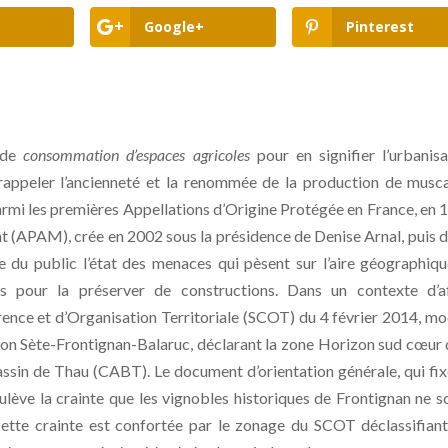
Google+
Pinterest
e de
consommation d’espaces agricoles
pour en signifier l’urbanisa
 rappeler l’ancienneté et la renommée de la production de musca
parmi les premières Appellations d’Origine Protégée en France, en 
at (APAM), crée en 2002 sous la présidence de Denise Arnal, puis 
ce du public l’état des menaces qui pèsent sur l’aire géographiq
ses pour la préserver de constructions. Dans un contexte d’a
nce et d’Organisation Territoriale (SCOT) du 4 février 2014, mo
ion Sète-Frontignan-Balaruc, déclarant la zone Horizon sud cœur 
in de Thau (CABT). Le document d’orientation générale, qui fix
lève la crainte que les vignobles historiques de Frontignan ne s
ette crainte est confortée par le zonage du SCOT déclassifian