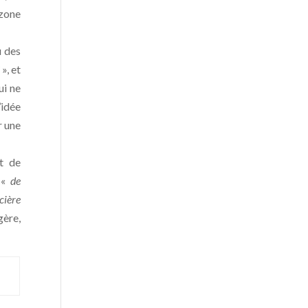
 zone
u des
», et
ui ne
’idée
r une
t de
 «
de
cière
gère,