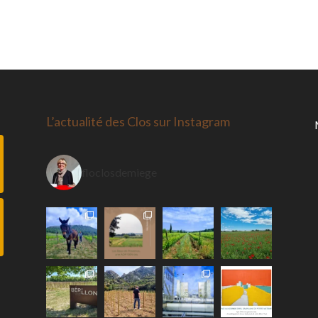
L’actualité des Clos sur Instagram
floclosdemiege