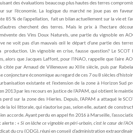
duisant des évaluations beaucoup plus hautes des terres compromi
our sur l’économie. La logique du marché ne joue pas en faveu
85 % de l’appellation, fait un bilan actuellement sur la vie et l’a
 d’autres cherchent des terres. Mais le prix à l’hectare décou
 mévente des Vins Doux Naturels, une partie du vignoble en A
e ne voit pas d’un mauvais œil le départ d’une partie des terres
la production. Un vignoble en crise, fausse question? Le SCOT l
es, alors que Jacques Laffont, pour l’INAO, rappelle que l’aire A
éjà citée par Arnaud de Villeneuve au XIIIe siècle, puis par Rabela
e conjoncture économique au regard de ces 7 ou 8 siècles d’histoir
L’urbanisation existante et l’extension de la zone à Horizon Sud p
n 2013 par les recours en justice de l’APAM, qui obtient le mainti
is perd sur la zone des Hierles. Depuis, l’APAM a attaqué le SC
 la loi littorale, qui n’autorise pas, selon elle, autant de construc
en accorde. Ayant perdu en appel fin 2016 à Marseille, l’associati
 alerte : «
Si on lâche ce vignoble en péri-urbain, c’est le cœur de l’AO
cat du cru (ODG), réuni en conseil d’administration extraordinaire