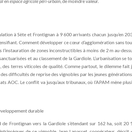
ial
en
espace agricole péri-urbain
, de moindre valeur.
ulation à Sète et Frontignan à 9 600 arrivants chacun jusqu’en 203
 densifiant. Comment développer ce cœur d’agglomération sans to
is l’instauration de zones inconstructibles à moins de 2 m au-dess
sanctuarisées et au classement de la Gardiole. L’urbanisation se t
, des terres viticoles de qualité. Comme partout, le dilemme fait ja
t des difficultés de reprise des vignobles par les jeunes générations
s AOC. Le conflit va jusqu’aux tribunaux, où l’APAM mène plus
éveloppement durable
de Frontignan vers la Gardiole s’étendant sur 162 ha, soit 20
intrinsèques de ce vignoble. Jean Lapasset, coopérateur, décrit 