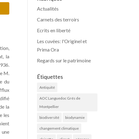
Actualités
Carnets des terroirs
Ecrits en liberté
Les cuvées: l'Originel et
tion,
Prima Ora
t, la
Regards sur le patrimoine
1936.
de M.
Étiquettes
ue du
Antiquité
fflux
difié
AOC Languedoc Grés de
de la
Montpellier
e les
biodiversité
biodynamie
oient
changement climatique
t une