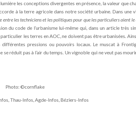
n lumière les conceptions divergentes en présence, la valeur que ch
accorde à la terre agricole dans notre société urbaine. Dans une v
e entre les techniciens et les politiques pour que les particuliers aient le
on du code de l’urbanisme lui-même qui, dans un article très si
 particulier les terres en AOC, ne doivent pas être urbanisées. Ainsi
à différentes pressions ou pouvoirs locaux. Le muscat à Fronti
e se réduit pas à l’air du temps. Un vignoble qui ne veut pas mourir
Photo: ©cornflake
Infos, Thau-Infos, Agde-Infos, Béziers-Infos