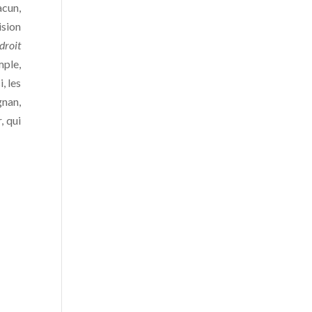
acun,
ision
 droit
mple,
, les
gnan,
, qui