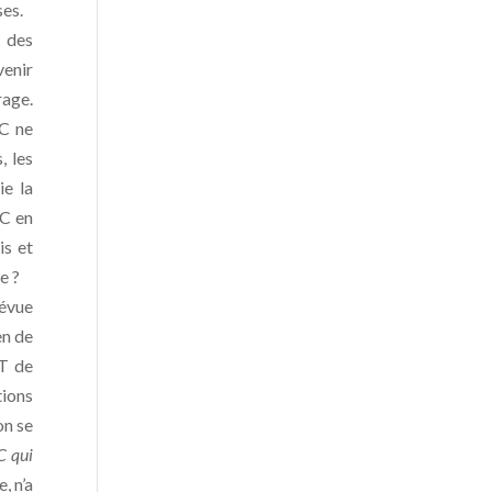
ses.
r des
venir
rage.
OC ne
, les
ie la
OC en
is et
e ?
révue
en de
OT de
tions
on se
C qui
, n’a