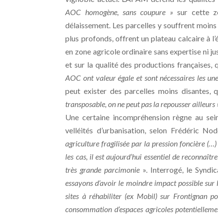
AOC homogène, sans coupure »
sur cette z
délaissement. Les parcelles y souffrent moins d
plus profonds, offrent un plateau calcaire à
en zone agricole ordinaire sans expertise ni jus
et sur la qualité des productions françaises
AOC ont valeur égale et sont nécessaires les un
peut exister des parcelles moins disantes, qu
transposable, on ne peut pas la repousser ailleurs
Une certaine incompréhension règne au sein
velléités d’urbanisation, selon Frédéric N
agriculture fragilisée par la pression foncière (…
les cas, il est aujourd’hui essentiel de reconnaîtr
très grande parcimonie
». Interrogé, le Synd
essayons d’avoir le moindre impact possible sur le
sites à réhabiliter (ex Mobil) sur Frontignan
consommation d’espaces agricoles potentiellemen