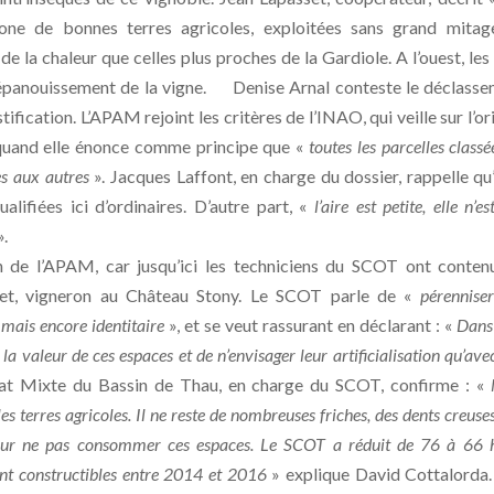
one de bonnes terres agricoles, exploitées sans grand mitag
e la chaleur que celles plus proches de la Gardiole. A l’ouest, les 
 l’épanouissement de la vigne. Denise Arnal conteste le déclass
tification. L’APAM rejoint les critères de l’INAO, qui veille sur l’or
, quand elle énonce comme principe que «
toutes les parcelles classé
es aux autres
». Jacques Laffont, en charge du dossier, rappelle qu’
alifiées ici d’ordinaires. D’autre part, «
l’aire est petite, elle n’e
».
 de l’APAM, car jusqu’ici les techniciens du SCOT ont conten
odet, vigneron au Château Stony. Le SCOT parle de «
pérennise
) mais encore identitaire
», et se veut rassurant en déclarant : «
Dans
e la valeur de ces espaces et de n’envisager leur artificialisation qu’ave
icat Mixte du Bassin de Thau, en charge du SCOT, confirme : «
s terres agricoles. Il ne reste de nombreuses friches, des dents creuses
 pour ne pas consommer ces espaces. Le SCOT a réduit de 76 à 66 
t constructibles
entre 2014 et 2016
» explique David Cottalorda