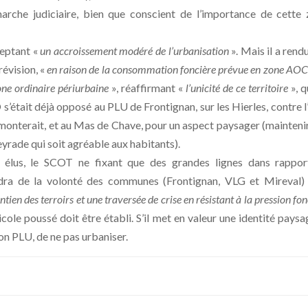
arche judiciaire, bien que conscient de l’importance de cette
ceptant «
un accroissement modéré de l’urbanisation
». Mais il a rend
révision, «
en raison de la consommation foncière prévue en zone AOC
one ordinaire périurbaine
», réaffirmant «
l’unicité de ce territoire
», q
 s’était déjà opposé au PLU de Frontignan, sur les Hierles, contre l
emonterait, et au Mas de Chave, pour un aspect paysager (mainteni
yrade qui soit agréable aux habitants).
 élus, le SCOT ne fixant que des grandes lignes dans rappor
ndra de la volonté des communes (Frontignan, VLG et Mireval)
tien des terroirs et une traversée de crise en résistant à la pression fon
cole poussé doit être établi. S’il met en valeur une identité paysa
on PLU, de ne pas urbaniser.