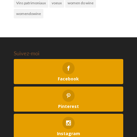
Vins patrimoniaux
voeux
women do wine
womendowine
Suivez-moi
Facebook
Pinterest
Instagram