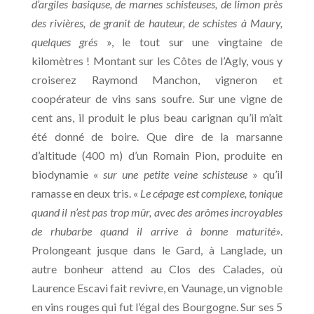
d’argiles basiquse, de marnes schisteuses, de limon près
des rivières, de granit de hauteur, de schistes à Maury,
quelques grés
», le tout sur une vingtaine de
kilomètres ! Montant sur les Côtes de l’Agly, vous y
croiserez Raymond Manchon, vigneron et
coopérateur de vins sans soufre. Sur une vigne de
cent ans, il produit le plus beau carignan qu’il m’ait
été donné de boire. Que dire de la marsanne
d’altitude (400 m) d’un Romain Pion, produite en
biodynamie «
sur une petite veine schisteuse
» qu’il
ramasse en deux tris. «
Le cépage est complexe, tonique
quand il n’est pas trop mûr, avec des arômes incroyables
de rhubarbe quand il arrive à bonne maturité
».
Prolongeant jusque dans le Gard, à Langlade, un
autre bonheur attend au Clos des Calades, où
Laurence Escavi fait revivre, en Vaunage, un vignoble
en vins rouges qui fut l’égal des Bourgogne. Sur ses 5