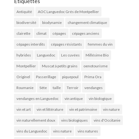
Étiquettes
Antiquité
AOC Languedoc Grés de Montpellier
biodiversité
biodynamie
changement climatique
clairette
climat
cépages
cépages anciens
cépages interdits
cépages résistants
femmes du vin
hybrides
Languedoc
Les cuvées
Millésime Bio
Montpellier
Muscat à petits grains
oenotourisme
Originel
Passerillage
piquepoul
Prima Ora
Roumanie
Sète
taille
Terroir
vendanges
vendanges en Languedoc
vin antique
vin biologique
vin et art
vin et littérature
vin et patrimoine
vin nature
vin naturellement doux
vins biologiques
vins d'Occitanie
vins du Languedoc
vins nature
vins natures