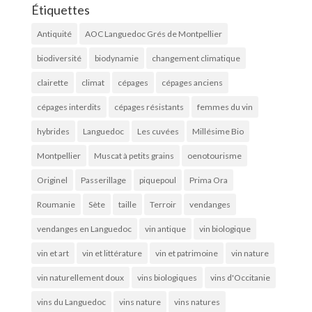
Étiquettes
Antiquité
AOC Languedoc Grés de Montpellier
biodiversité
biodynamie
changement climatique
clairette
climat
cépages
cépages anciens
cépages interdits
cépages résistants
femmes du vin
hybrides
Languedoc
Les cuvées
Millésime Bio
Montpellier
Muscat à petits grains
oenotourisme
Originel
Passerillage
piquepoul
Prima Ora
Roumanie
Sète
taille
Terroir
vendanges
vendanges en Languedoc
vin antique
vin biologique
vin et art
vin et littérature
vin et patrimoine
vin nature
vin naturellement doux
vins biologiques
vins d'Occitanie
vins du Languedoc
vins nature
vins natures