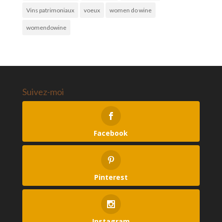
Vins patrimoniaux
voeux
women do wine
womendowine
Suivez-moi
Facebook
Pinterest
Instagram