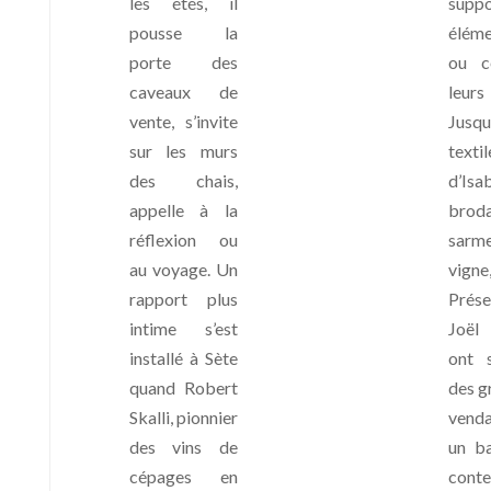
les étés, il
suppo
pousse la
éléme
porte des
ou c
caveaux de
leur
vente, s’invite
Jusqu
sur les murs
textil
des chais,
d’Isa
appelle à la
bro
réflexion ou
sar
au voyage. Un
vign
rapport plus
Prés
intime s’est
Joël
installé à Sète
ont 
quand Robert
des gr
Skalli, pionnier
venda
des vins de
un ba
cépages en
cont