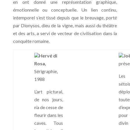
en ont donné une représentation graphique,
émotionnelle ou conceptuelle. Un lien continu,
intemporel s’est tissé depuis que le breuvage, porté
par Dionysos, dieu de la vigne, mais aussi du théâtre
et des arts, a servi de vecteur de civilisation dans la
conquête romaine.
Hervé di
Joë
Rosa,
prése
Sérigraphie,
Les 
1988
sétoi
L’art pictural,
déplo
de nos jours,
tout
n’a de cesse de
d’exp
fleurir dans les
pour 
caves. Tous
divin