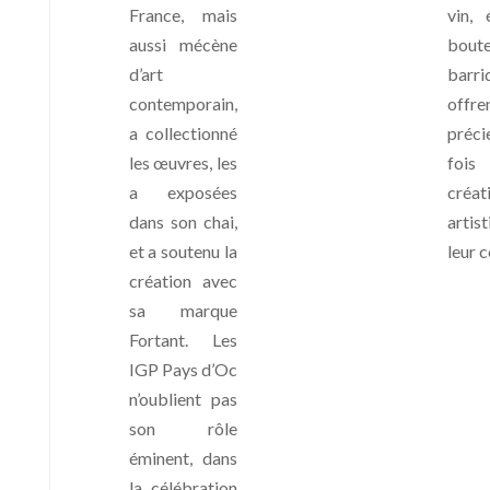
France, mais
vin, 
aussi mécène
boutei
d’art
barri
contemporain,
offre
a collectionné
préc
les œuvres, les
foi
a exposées
créat
dans son chai,
artis
et a soutenu la
leur 
création avec
sa marque
Fortant. Les
IGP Pays d’Oc
n’oublient pas
son rôle
éminent, dans
la célébration