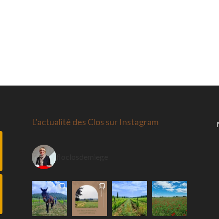
L’actualité des Clos sur Instagram
floclosdemiege