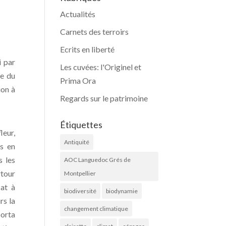
Actualités
Carnets des terroirs
Ecrits en liberté
i par
Les cuvées: l'Originel et
re du
Prima Ora
ion à
Regards sur le patrimoine
Étiquettes
leur,
Antiquité
ns en
s les
AOC Languedoc Grés de
rtour
Montpellier
cat à
biodiversité
biodynamie
rs la
changement climatique
porta