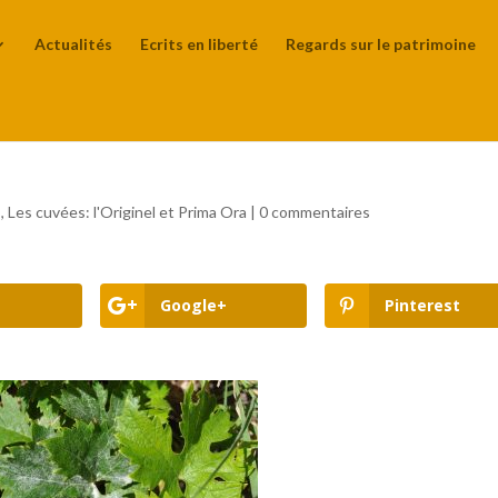
Actualités
Ecrits en liberté
Regards sur le patrimoine
s
,
Les cuvées: l'Originel et Prima Ora
|
0 commentaires
Google+
Pinterest