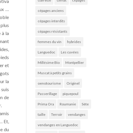
clairette
climat
cépages
otiva
eux …
cépages anciens
noble
cépages interdits
 plus
cépages résistants
 à la
enant
femmes du vin
hybrides
ides,
Languedoc
Les cuvées
pieds
Millésime Bio
Montpellier
er et
rgots
Muscat à petits grains
ur la
oenotourisme
Originel
 suis
Passerillage
piquepoul
en de
Prima Ora
Roumanie
Sète
.
 amis
taille
Terroir
vendanges
… Et,
vendanges en Languedoc
he du