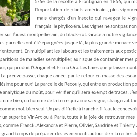
5/6e de la récolte à Frontignan en 1856, qui m
l’importation de plants américains, plus vigour
mais chargés d’un insecte qui ravagea le vig
français, le phylloxéra. Les vignes ne sont pas non
ier sur l’ouest montpelliérain, du black-rot. Grâce à notre vigilance
mes parcelles ont été épargnées jusque là, la plus grande menace v
ntourent. En multipliant les labours et les traitements aux pestic
s apparitions de maladies se multiplier, au risque de contaminer mes 
Four, qui produit l’Originel et Prima Ora. Les haies que je laisse mont
. La preuve passe, chaque année, par le retour en masse des esca
ésime pour eux! La parcelle de Recouly, qui entre en production po
e analytique du moût, pour vérifier qu’il sera exempt de traces. J’en
omme bien, un homme de la terre qui aime sa vigne, changerait bi
mme moi, bien seul. Un pas difficile à franchir, il faut le concevoir
 un superbe Vin’Art ou à Paris, toute à la joie de retrouver mes
, comme Franck, Alexandra et Pierre, Olivier, Sandrine et Thierry 
l est grand temps de préparer des événements autour de « la recherc