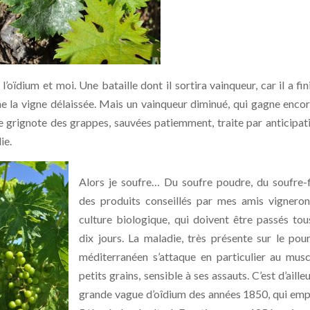
 l’oïdium et moi. Une bataille dont il sortira vainqueur, car il a fin
nne la vigne délaissée. Mais un vainqueur diminué, qui gagne enco
e grignote des grappes, sauvées patiemment, traite par anticipat
ie.
Alors je soufre… Du soufre poudre, du soufre-f
des produits conseillés par mes amis vignero
culture biologique, qui doivent être passés tou
dix jours. La maladie, très présente sur le pou
méditerranéen s’attaque en particulier au mus
petits grains, sensible à ses assauts. C’est d’ailleu
grande vague d’oîdium des années 1850, qui em