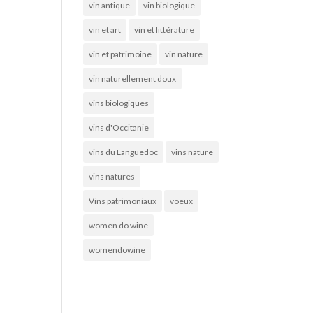
vin antique
vin biologique
vin et art
vin et littérature
vin et patrimoine
vin nature
vin naturellement doux
vins biologiques
vins d'Occitanie
vins du Languedoc
vins nature
vins natures
Vins patrimoniaux
voeux
women do wine
womendowine