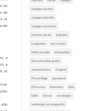
clairette
climat
cépages
ec un
cépages anciens
ns de
cépages interdits
ir et
he de
cépages résistants
femmes du vin
hybrides
Languedoc
Les cuvées
Millésime Bio
Montpellier
es, a
Muscat à petits grains
ls, a
oenotourisme
Originel
ds et
Passerillage
piquepoul
rroir
Prima Ora
Roumanie
Sète
 plus
taille
Terroir
vendanges
 elle
vendanges en Languedoc
et en