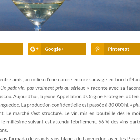
Google+
Pinterest
t entre amis, au milieu d’une nature encore sauvage en bord d’éta
 Un petit vin, pas vraiment pris au sérieux
» raconte avec sa facon
ascou. Aujourd’hui, la jeune Appellation d’Origine Protégée, obten
guedoc. La production confidentielle est passée à 80 000 hl, «
plu
nt. Le marché s’est structuré. Le vin, mis en bouteille dès le mo
le millésime suivant est attendu fébrilement. 56 % des vins part
ons.
dans l’armada de grands vins blancs du Languedoc, avec les Picar