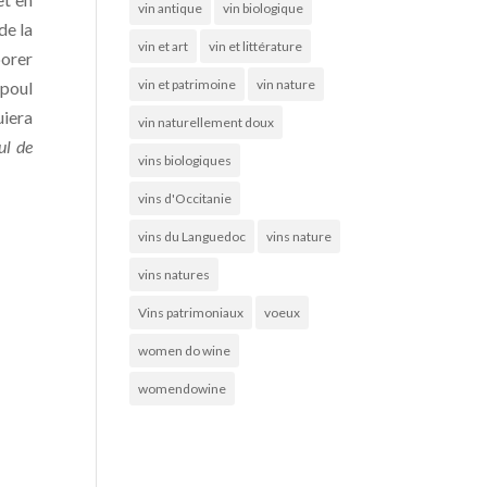
vin antique
vin biologique
de la
vin et art
vin et littérature
borer
vin et patrimoine
vin nature
cpoul
uiera
vin naturellement doux
ul de
vins biologiques
vins d'Occitanie
vins du Languedoc
vins nature
vins natures
Vins patrimoniaux
voeux
women do wine
womendowine