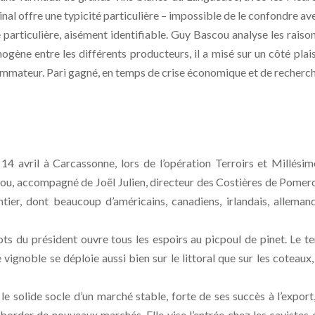
inal offre une typicité particulière – impossible de le confondre av
 particulière, aisément identifiable. Guy Bascou analyse les raiso
mogène entre les différents producteurs, il a misé sur un côté plais
nsommateur. Pari gagné, en temps de crise économique et de recherc
4 avril à Carcassonne, lors de l’opération Terroirs et Millésim
ou, accompagné de Joël Julien, directeur des Costières de Pomero
tier, dont beaucoup d’américains, canadiens, irlandais, alleman
ots du président ouvre tous les espoirs au picpoul de pinet. Le te
e vignoble se déploie aussi bien sur le littoral que sur les coteaux,
le solide socle d’un marché stable, forte de ses succès à l’export,
aborder de nouveaux marchés. Elle vise l’entrée chez les cavistes 