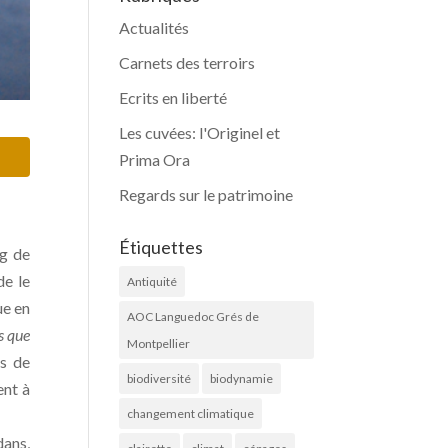
Actualités
Carnets des terroirs
Ecrits en liberté
Les cuvées: l'Originel et
Prima Ora
Regards sur le patrimoine
Étiquettes
ng de
de le
Antiquité
ue en
AOC Languedoc Grés de
s que
Montpellier
is de
biodiversité
biodynamie
ent à
changement climatique
dans,