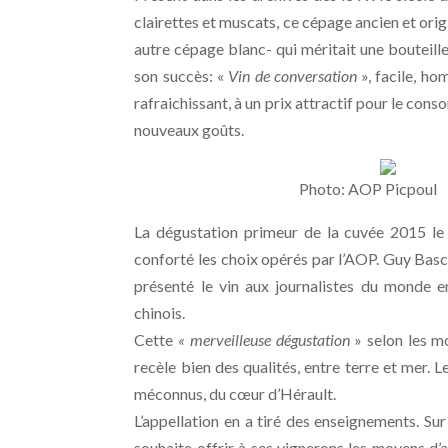
clairettes et muscats, ce cépage ancien et orig
autre cépage blanc- qui méritait une bouteille
son succès: «
Vin de conversation
», facile, ho
rafraichissant, à un prix attractif pour le co
nouveaux goûts.
Photo: AOP Picpoul
La dégustation primeur de la cuvée 2015 le 1
conforté les choix opérés par l’AOP. Guy Basc
présenté le vin aux journalistes du monde en
chinois.
Cette
« merveilleuse dégustation
» selon les m
recèle bien des qualités, entre terre et mer. L
méconnus, du cœur d’Hérault.
L’appellation en a tiré des enseignements. Sur 
souhaite offrir à ses vignerons les moyens d’