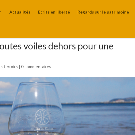
Actualités
Ecrits en liberté
Regards sur le patrimoine
toutes voiles dehors pour une
s terroirs
|
0 commentaires