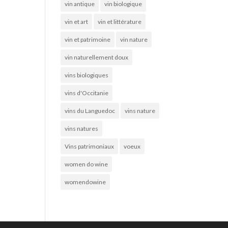
vin antique
vin biologique
vin et art
vin et littérature
vin et patrimoine
vin nature
vin naturellement doux
vins biologiques
vins d'Occitanie
vins du Languedoc
vins nature
vins natures
Vins patrimoniaux
voeux
women do wine
womendowine