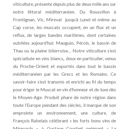
viticulture, présente depuis plus de deux mille ans sur
notre littoral méditerranéen. Du Roussillon à
Frontignan, Vic, Mireval jusqu’à Lunel et même au
Cap corse, les muscats occupent, en un flux et un
reflux, de larges bandes maritimes, dont certaines
oubliées aujourd’hui: Mauguio, Pérols, le bassin de
Thau ou la plaine biterroise… Notre viticulture s’est
spécialisée en vins blancs
,
doux en particulier, venus
du Proche-Orient et exportés dans tout le bassin
méditerranéen par les Grecs et les Romains. Ce
savoir-faire s’est transmis et enrichi au fil du temps
pour ériger le Muscat
en vin d’honneur et de luxe dès
le Moyen-Age.
Produit phare de notre région dans
toute l’Europe pendant des siècles, il marque de son
empreinte un environnement
,
une culture, de
François Rabelais célébrant « les forts bons vins de
Mirevaulx » à Gustave Courbet peignant « La