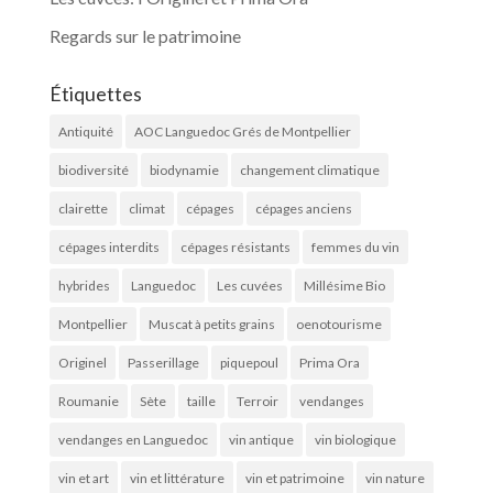
Regards sur le patrimoine
Étiquettes
Antiquité
AOC Languedoc Grés de Montpellier
biodiversité
biodynamie
changement climatique
clairette
climat
cépages
cépages anciens
cépages interdits
cépages résistants
femmes du vin
hybrides
Languedoc
Les cuvées
Millésime Bio
Montpellier
Muscat à petits grains
oenotourisme
Originel
Passerillage
piquepoul
Prima Ora
Roumanie
Sète
taille
Terroir
vendanges
vendanges en Languedoc
vin antique
vin biologique
vin et art
vin et littérature
vin et patrimoine
vin nature