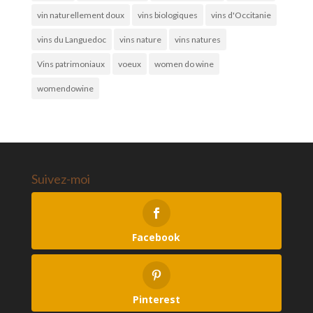
vin naturellement doux
vins biologiques
vins d'Occitanie
vins du Languedoc
vins nature
vins natures
Vins patrimoniaux
voeux
women do wine
womendowine
Suivez-moi
Facebook
Pinterest