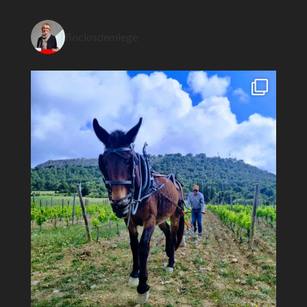
floclosdemiege