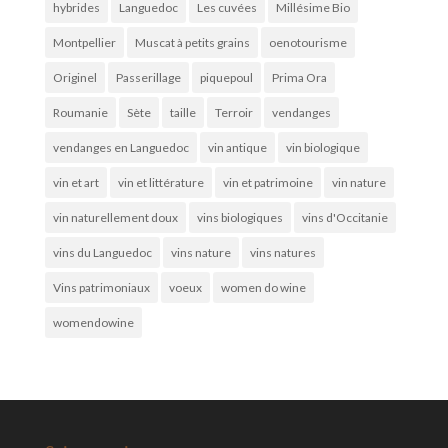
hybrides
Languedoc
Les cuvées
Millésime Bio
Montpellier
Muscat à petits grains
oenotourisme
Originel
Passerillage
piquepoul
Prima Ora
Roumanie
Sète
taille
Terroir
vendanges
vendanges en Languedoc
vin antique
vin biologique
vin et art
vin et littérature
vin et patrimoine
vin nature
vin naturellement doux
vins biologiques
vins d'Occitanie
vins du Languedoc
vins nature
vins natures
Vins patrimoniaux
voeux
women do wine
womendowine