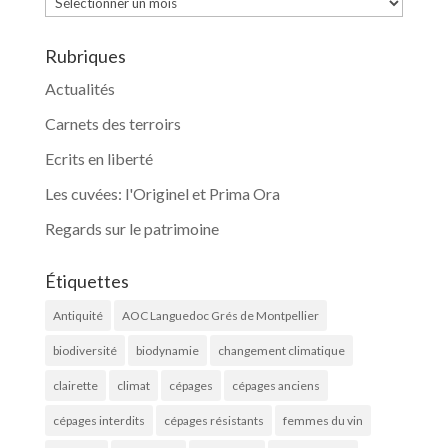
Archives
Rubriques
Actualités
Carnets des terroirs
Ecrits en liberté
Les cuvées: l'Originel et Prima Ora
Regards sur le patrimoine
Étiquettes
Antiquité
AOC Languedoc Grés de Montpellier
biodiversité
biodynamie
changement climatique
clairette
climat
cépages
cépages anciens
cépages interdits
cépages résistants
femmes du vin