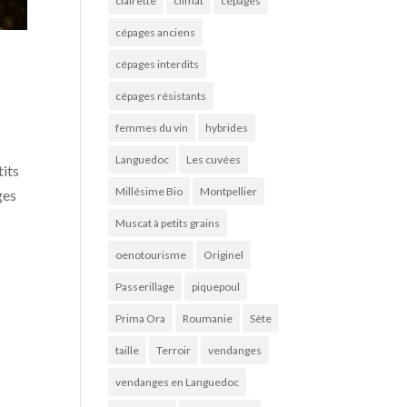
clairette
climat
cépages
cépages anciens
cépages interdits
cépages résistants
femmes du vin
hybrides
Languedoc
Les cuvées
tits
Millésime Bio
Montpellier
ges
Muscat à petits grains
oenotourisme
Originel
Passerillage
piquepoul
Prima Ora
Roumanie
Sète
taille
Terroir
vendanges
vendanges en Languedoc