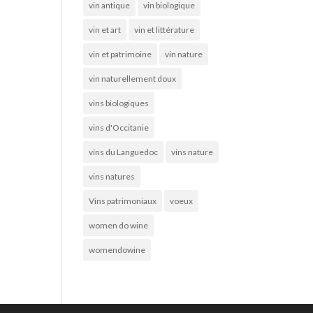
vin antique
vin biologique
vin et art
vin et littérature
vin et patrimoine
vin nature
vin naturellement doux
vins biologiques
vins d'Occitanie
vins du Languedoc
vins nature
vins natures
Vins patrimoniaux
voeux
women do wine
womendowine