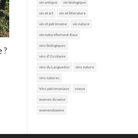
vin antique
vin biologique
vin et art
vin et littérature
vin et patrimoine
vin nature
vin naturellement doux
vins biologiques
 ?
vins d'Occitanie
vins du Languedoc
vins nature
vins natures
Vins patrimoniaux
voeux
women do wine
womendowine