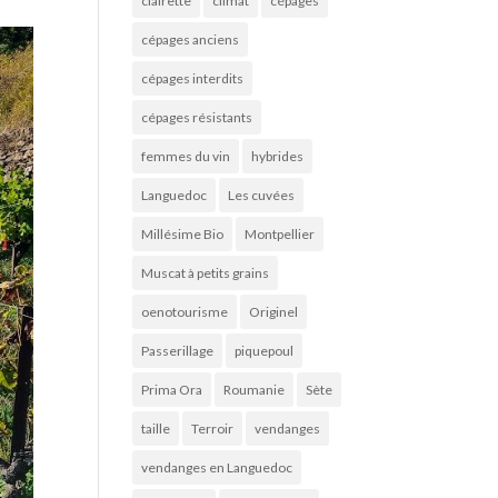
clairette
climat
cépages
cépages anciens
cépages interdits
cépages résistants
femmes du vin
hybrides
Languedoc
Les cuvées
Millésime Bio
Montpellier
Muscat à petits grains
oenotourisme
Originel
Passerillage
piquepoul
Prima Ora
Roumanie
Sète
taille
Terroir
vendanges
vendanges en Languedoc