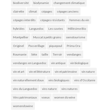
biodiversité
biodynamie
changement climatique
clairette
climat
cépages
cépages anciens
cépages interdits
cépages résistants
femmes du vin
hybrides
Languedoc
Les cuvées
Millésime Bio
Montpellier
Muscat à petits grains
oenotourisme
Originel
Passerillage
piquepoul
Prima Ora
Roumanie
Sète
taille
Terroir
vendanges
vendanges en Languedoc
vin antique
vin biologique
vin et art
vin et littérature
vin et patrimoine
vin nature
vin naturellement doux
vins biologiques
vins d'Occitanie
vins du Languedoc
vins nature
vins natures
Vins patrimoniaux
voeux
women do wine
womendowine