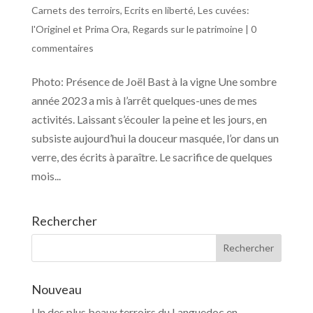
Carnets des terroirs
,
Ecrits en liberté
,
Les cuvées:
l'Originel et Prima Ora
,
Regards sur le patrimoine
|
0
commentaires
Photo: Présence de Joël Bast à la vigne Une sombre
année 2023 a mis à l’arrêt quelques-unes de mes
activités. Laissant s’écouler la peine et les jours, en
subsiste aujourd’hui la douceur masquée, l’or dans un
verre, des écrits à paraître. Le sacrifice de quelques
mois...
Rechercher
Nouveau
Un des plus beaux terroirs du Languedoc en