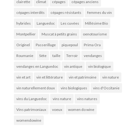
clairette
climat
cépages
cépages anciens
cépages interdits
cépages résistants
femmes du vin
hybrides
Languedoc
Les cuvées
Millésime Bio
Montpellier
Muscat à petits grains
oenotourisme
Originel
Passerillage
piquepoul
Prima Ora
Roumanie
Sète
taille
Terroir
vendanges
vendanges en Languedoc
vin antique
vin biologique
vin et art
vin et littérature
vin et patrimoine
vin nature
vin naturellement doux
vins biologiques
vins d'Occitanie
vins du Languedoc
vins nature
vins natures
Vins patrimoniaux
voeux
women do wine
womendowine