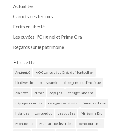
Actualités
Carnets des terroirs
Ecrits en liberté
Les cuvées: l'Originel et Prima Ora
Regards sur le patrimoine
Étiquettes
Antiquité
AOC Languedoc Grés de Montpellier
biodiversité
biodynamie
changement climatique
clairette
climat
cépages
cépages anciens
cépages interdits
cépages résistants
femmes du vin
hybrides
Languedoc
Les cuvées
Millésime Bio
Montpellier
Muscat à petits grains
oenotourisme