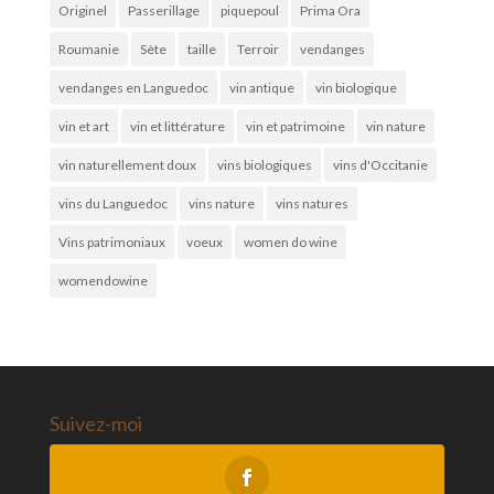
Originel
Passerillage
piquepoul
Prima Ora
Roumanie
Sète
taille
Terroir
vendanges
vendanges en Languedoc
vin antique
vin biologique
vin et art
vin et littérature
vin et patrimoine
vin nature
vin naturellement doux
vins biologiques
vins d'Occitanie
vins du Languedoc
vins nature
vins natures
Vins patrimoniaux
voeux
women do wine
womendowine
Suivez-moi