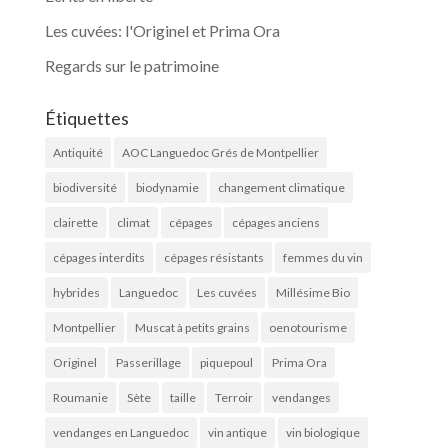
Les cuvées: l'Originel et Prima Ora
Regards sur le patrimoine
Étiquettes
Antiquité
AOC Languedoc Grés de Montpellier
biodiversité
biodynamie
changement climatique
clairette
climat
cépages
cépages anciens
cépages interdits
cépages résistants
femmes du vin
hybrides
Languedoc
Les cuvées
Millésime Bio
Montpellier
Muscat à petits grains
oenotourisme
Originel
Passerillage
piquepoul
Prima Ora
Roumanie
Sète
taille
Terroir
vendanges
vendanges en Languedoc
vin antique
vin biologique