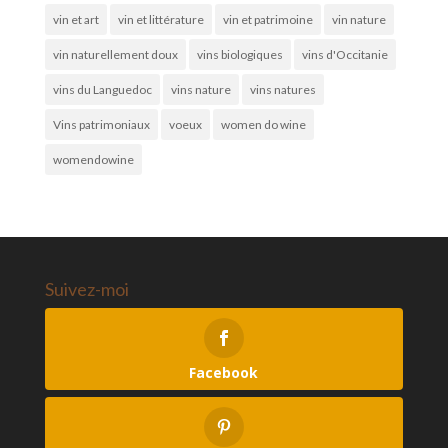
vin et art
vin et littérature
vin et patrimoine
vin nature
vin naturellement doux
vins biologiques
vins d'Occitanie
vins du Languedoc
vins nature
vins natures
Vins patrimoniaux
voeux
women do wine
womendowine
Suivez-moi
Facebook