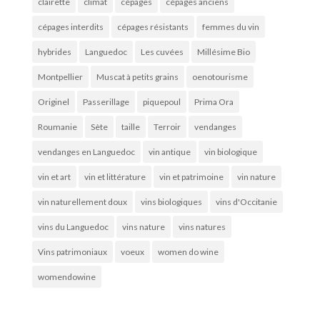
clairette
climat
cépages
cépages anciens
cépages interdits
cépages résistants
femmes du vin
hybrides
Languedoc
Les cuvées
Millésime Bio
Montpellier
Muscat à petits grains
oenotourisme
Originel
Passerillage
piquepoul
Prima Ora
Roumanie
Sète
taille
Terroir
vendanges
vendanges en Languedoc
vin antique
vin biologique
vin et art
vin et littérature
vin et patrimoine
vin nature
vin naturellement doux
vins biologiques
vins d'Occitanie
vins du Languedoc
vins nature
vins natures
Vins patrimoniaux
voeux
women do wine
womendowine