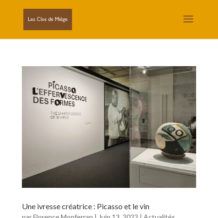
Une ivresse créatrice : Picasso et le vin
par
Florence Monferran
|
Juin 13, 2022
|
Actualités
,