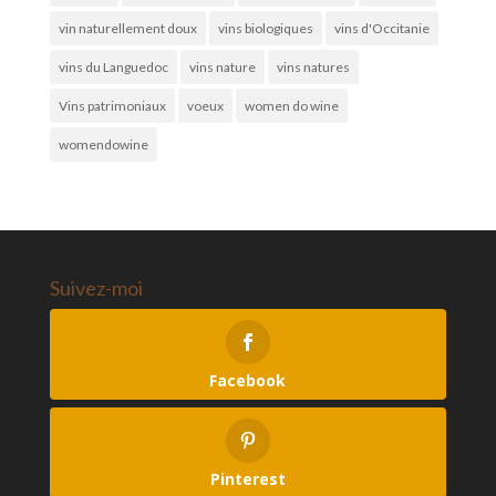
vin naturellement doux
vins biologiques
vins d'Occitanie
vins du Languedoc
vins nature
vins natures
Vins patrimoniaux
voeux
women do wine
womendowine
Suivez-moi
Facebook
Pinterest