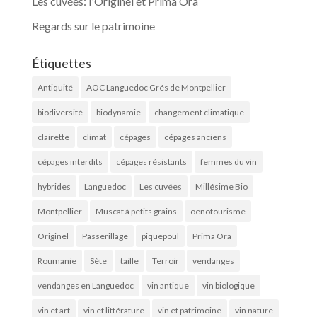
Les cuvées: l'Originel et Prima Ora
Regards sur le patrimoine
Étiquettes
Antiquité
AOC Languedoc Grés de Montpellier
biodiversité
biodynamie
changement climatique
clairette
climat
cépages
cépages anciens
cépages interdits
cépages résistants
femmes du vin
hybrides
Languedoc
Les cuvées
Millésime Bio
Montpellier
Muscat à petits grains
oenotourisme
Originel
Passerillage
piquepoul
Prima Ora
Roumanie
Sète
taille
Terroir
vendanges
vendanges en Languedoc
vin antique
vin biologique
vin et art
vin et littérature
vin et patrimoine
vin nature