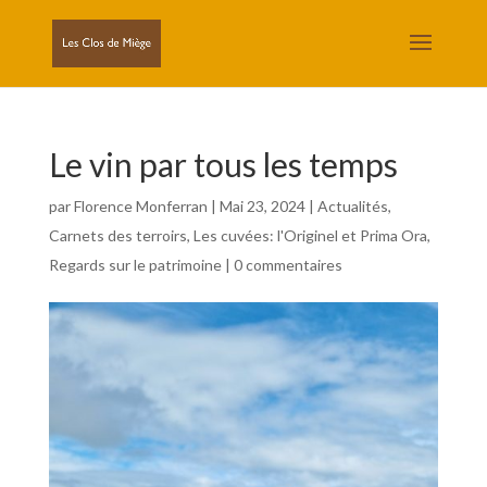
Le vin par tous les temps
par
Florence Monferran
|
Mai 23, 2024
|
Actualités
,
Carnets des terroirs
,
Les cuvées: l'Originel et Prima Ora
,
Regards sur le patrimoine
|
0 commentaires