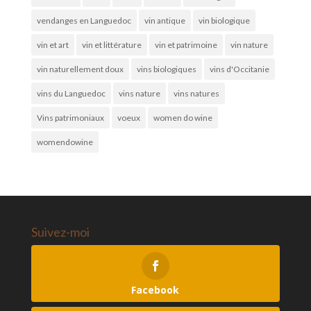
vendanges en Languedoc
vin antique
vin biologique
vin et art
vin et littérature
vin et patrimoine
vin nature
vin naturellement doux
vins biologiques
vins d'Occitanie
vins du Languedoc
vins nature
vins natures
Vins patrimoniaux
voeux
women do wine
womendowine
Suivez-moi
Facebook