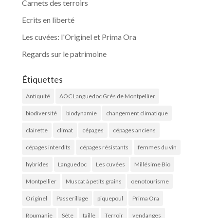
Carnets des terroirs
Ecrits en liberté
Les cuvées: l'Originel et Prima Ora
Regards sur le patrimoine
Étiquettes
Antiquité
AOC Languedoc Grés de Montpellier
biodiversité
biodynamie
changement climatique
clairette
climat
cépages
cépages anciens
cépages interdits
cépages résistants
femmes du vin
hybrides
Languedoc
Les cuvées
Millésime Bio
Montpellier
Muscat à petits grains
oenotourisme
Originel
Passerillage
piquepoul
Prima Ora
Roumanie
Sète
taille
Terroir
vendanges